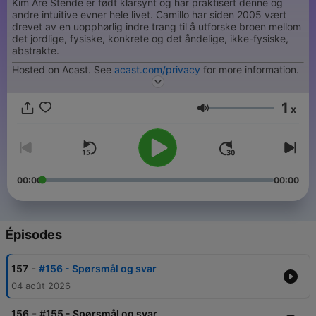
Kim Are Stende er født klarsynt og har praktisert denne og
andre intuitive evner hele livet. Camillo har siden 2005 vært
drevet av en uopphørlig indre trang til å utforske broen mellom
det jordlige, fysiske, konkrete og det åndelige, ikke-fysiske,
abstrakte.
Hosted on Acast. See
acast.com/privacy
for more information.
1
x
Volume
00:00
00:00
Épisodes
-
157
#156 - Spørsmål og svar
04 août 2026
-
156
#155 - Spørsmål og svar