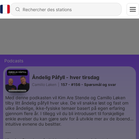
Podcasts
Åndelig Påfyll - hver tirsdag
Camillo Løken
|
157 - #156 - Spørsmål og svar
Med denne podkasten vil Kim Are Stende og Camillo Løken
tilby litt åndelig påfyll hver uke. De vil snakke løst og fast om
ulike åndelige, ikke-fysiske temaer basert på egen erfaring
gjennom flere år. I tillegg vil du bli introdusert til forskjellige
enkle øvelser du kan gjøre selv for å utvikle mer av de iboende
intuitive evnene du besitter.
---