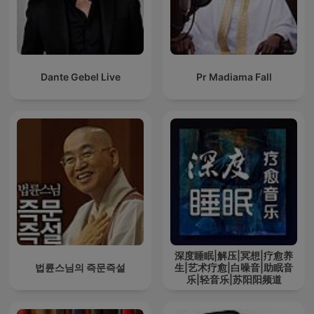
Dante Gebel Live
Pr Madiama Fall
深度睡眠|解压|冥想|疗愈养
법륜스님의 즉문즉설
生|艺术疗愈|白噪音|助眠音
乐|轻音乐|苏阳阳频道