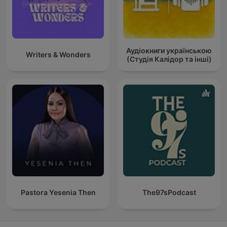
Аудіокниги українською
Writers & Wonders
(Студія Калідор та інші)
Pastora Yesenia Then
The97sPodcast