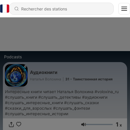
Podcasts
Аудиокниги
Наталья Волохина
|
31 - Таинственная история
Интересные книги читает Наталья Волохина #voloxina_ru
#слушать_книги #слушать_детективы #аудиокниги
#слушать_интересные_книги #слушать_сказки
#сказки_для_взрослых #слушать_фэнтези
#слушать_интересные_истории
1
x
Volume