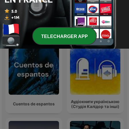
Boustifaille par Laurent
The Archers
Mariotte
Podcasts internationaux Arts
TELECHARGER APP
Аудіокниги українською
Cuentos de espantos
(Студія Калідор та інші)