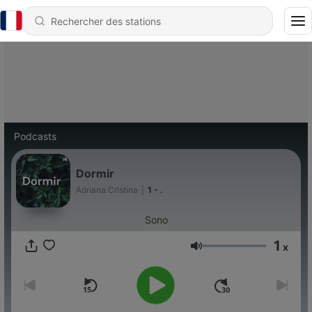
Podcasts
Dormir
Adriana Cristina
|
1 - .
Sono
1
x
Volume