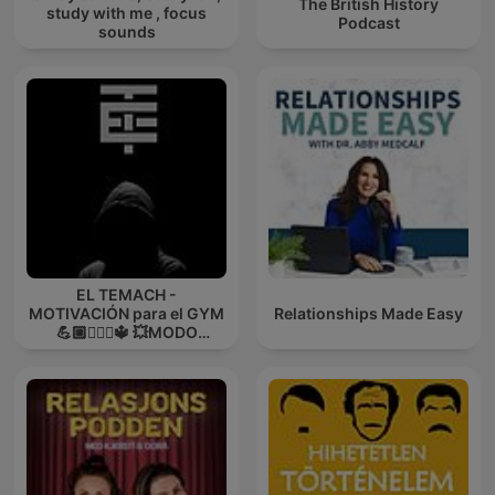
The British History
study with me , focus
Podcast
sounds
EL TEMACH -
MOTIVACIÓN para el GYM
Relationships Made Easy
💪🏼🏋🏻‍♀🔱 💥MODO
GUERRA💥