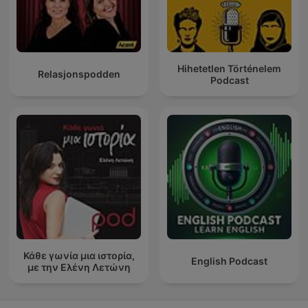
Hihetetlen Történelem
Relasjonspodden
Podcast
Κάθε γωνία μια ιστορία,
English Podcast
με την Ελένη Λετώνη