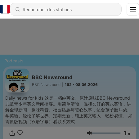
Podcasts
BBC Newsround
BBC Newsround
|
162 - 08.06.2026
Daily news for kids 这是一档纯英文、原汁原味BBC Newsround
儿童青少年英文新闻播客。用简单清晰、温和友好的英式英语，讲
解全球新闻、趣味科普、校园话题与暖心故事，适合孩子磨耳朵、
学英语、轻松了解世界。定期更新，纯正英文输入，轻松易懂。 如
需原版视频（双语字幕）看联系方式
1
x
Volume