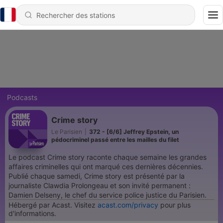
Podcasts
Crime story
Le Parisien
|
372 - [6/6] Jeffrey Epstein, un
pédocriminel passé entre les mailles du filet
Le podcast Crime story raconte chaque semaine les grandes
affaires criminelles qui ont marqué ces dernières décennies.
Publié chaque samedi, Crime story est présenté par la
journaliste Clawdia Prolongeau et son invité permanent :
Damien Delseny, le chef du service police justice du Parisien.
Hébergé par Acast. Visitez
acast.com/privacy
pour plus
d'informations.