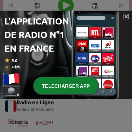
00:00
00:00
Épisodes
-
1153
Ce flux podcast est momentanément vide.
20 janv. 2022
TELECHARGER APP
Radio en Ligne
Radios et Podcasts