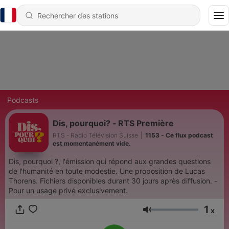
Podcasts
Dis, pourquoi? ‐ RTS Première
RTS - Radio Télévision Suisse
|
1153 - Ce flux podcast
est momentanément vide.
Dis, pourquoi ?, l'émission qui répond aux grandes questions
de l'humanité en toute modestie. Une proposition de Lucas
Thorens. Fichiers disponibles durant 30 jours après diffusion. -
Pour un usage privé exclusivement.
1
x
Volume