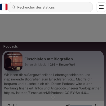
Podcasts
Einschlafen mit Biografien
Schønlein Media
|
265 - Simone Weil
Wir lesen dir außergewöhnliche Lebensgeschichten und
inspirierende Biografien zum Einschlafen vor... Mach’s dir
bequem und kuschel dich ein! Dieser Podcast wird durch
Werbung finanziert. Infos und Angebote unserer Werbepartner:
https://linktr.ee/EinschlafenMitPodcast CC BY-SA 4.0
(https://creativecommons.org/licenses/by-sa/4.0/)
1