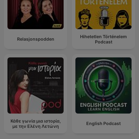
Hihetetlen Történelem
Relasjonspodden
Podcast
Κάθε γωνία μια ιστορία,
English Podcast
με την Ελένη Λετώνη