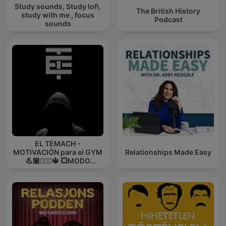
Study sounds, Study lofi,
The British History
study with me , focus
Podcast
sounds
EL TEMACH -
MOTIVACIÓN para el GYM
Relationships Made Easy
💪🏼🏋🏻‍♀🔱 💥MODO
GUERRA💥