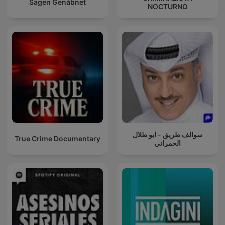
Sagen Genåbnet
te fier à ton instinct, à entendre ce que murmurent les faits.
NOCTURNO
En soutenant le podcast dès le début avec ces publicités
placées avant l’histoire, tu te donnes aussi la possibilité de
revenir encore et encore dans cet univers où les mystères
non résolus, les affaires criminelles non résolues et les
analyses médico-légales se croisent. Enquête Exclusive
t’attend, chaque fois que tu as besoin de comprendre un peu
mieux le noir pour mieux apprécier la lumière de ta propre
vie.
سوالف طريق - ابو طلال
True Crime Documentary
الحمراني