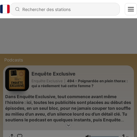
Podcasts
Enquête Exclusive
Enquête Exclusive
|
494 - Poignardée en plein thorax :
qui a réellement tué cette femme ?
Dans Enquête Exclusive, tout commence avant même
l’histoire : ici, toutes les publicités sont placées au début des
épisodes, en un seul bloc, pour ne jamais couper ton souffle
au milieu d’un aveu, d’un silence lourd ou d’un détail clé. Tu
soutiens le podcast en quelques instants, puis Enquête
Exclusive t’ouvre la porte et ne la referme qu’à la fin, sans
interruption, sans cassure dans le rythme de ce true crime
1