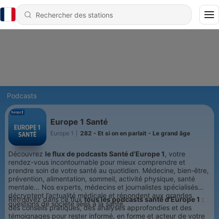
Podcasts
Europe 1 Santé
Europe 1
|
282 - Et si on en parlait - Le grand âge
Découvrez
le flux de podcasts Santé d’Europe 1
, votre
rendez-vous incontournable pour mieux comprendre et
prendre soin de votre santé au quotidien. Médecine, bien-être,
prévention, alimentation, sommeil, activité physique, santé
mentale… Nos experts, médecins et journalistes spécialisés
décryptent l’actualité médicale et répondent aux grandes
Retrouvez dans ce flux
tous les podcasts santé d’Europe 1
:
questions de société liées à la santé.
des conseils pratiques, des analyses approfondies et des
témoignages pour rester informé, en forme et acteur de votre