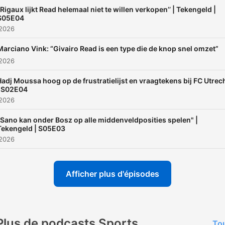
‘’Rigaux lijkt Read helemaal niet te willen verkopen’’ | Tekengeld |
S05E04
 2026
Marciano Vink: “Givairo Read is een type die de knop snel omzet”
 2026
adj Moussa hoog op de frustratielijst en vraagtekens bij FC Utrec
| S02E04
 2026
“Sano kan onder Bosz op alle middenveldposities spelen" |
Tekengeld | S05E03
 2026
Afficher plus d'épisodes
Plus de podcasts Sports
Tou