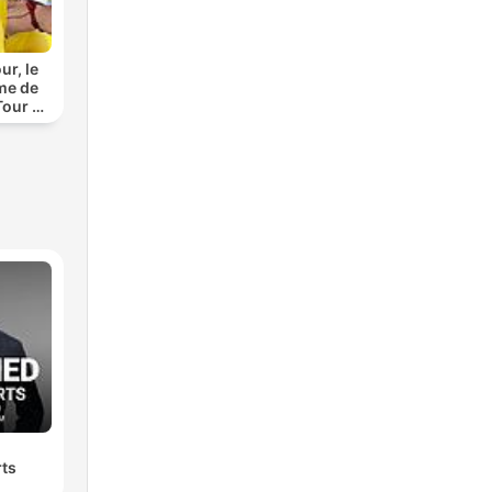
ur, le
me de
Tour de
rts