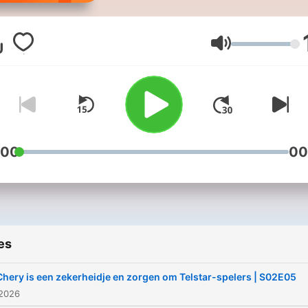
Elke maandag word je
bijgepraat over het laatste
nieuws in de VriendenLoter
Volume
Eredivisie met scherpe
analyses, pittige meningen
felle discussies. Zoals je v
ESPN gewend bent. Vanaf
augustus is Voetbalpraat 
:00
00
van maandag tot en met
donderdag te beluisteren.
es
Chery is een zekerheidje en zorgen om Telstar-spelers | S02E05
 2026