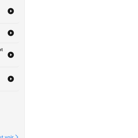
ht
t voir