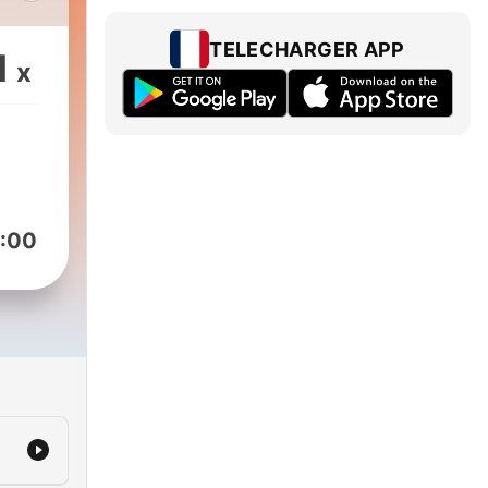
TELECHARGER APP
1
x
ij
 en
an
 3
weer
:00