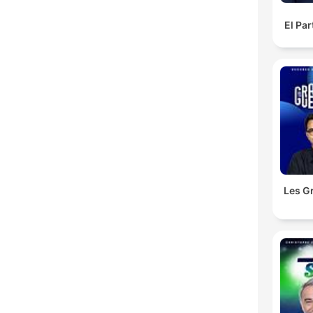
El Pa
Les G