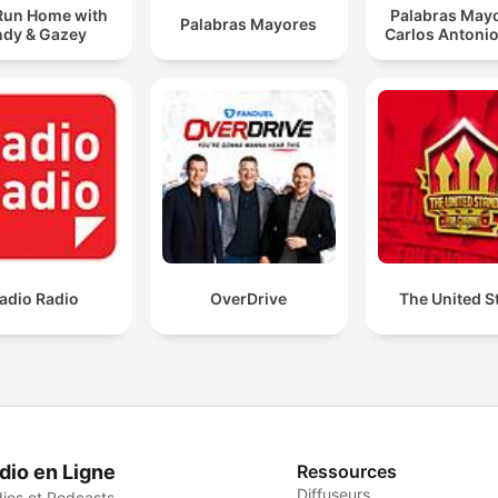
Run Home with
Palabras Mayo
Palabras Mayores
dy & Gazey
Carlos Antonio
adio Radio
OverDrive
The United S
dio en Ligne
Ressources
Diffuseurs
ios et Podcasts