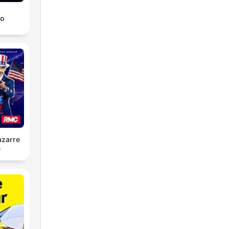
ro
azarre
é