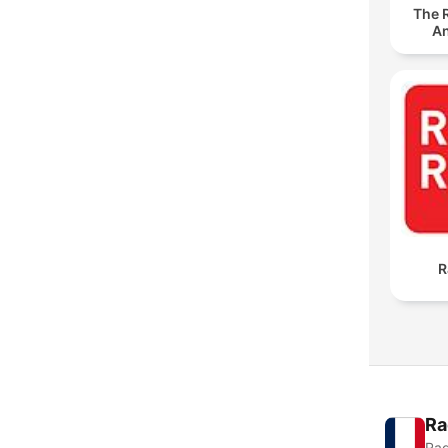
The 
An
R
Ra
Rad