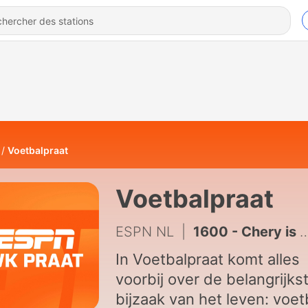
Voetbalpraat
Voetbalpraat
ESPN NL
|
1600 - Chery is een zekerheidje en zorgen om Telstar-spelers | S02E05
In Voetbalpraat komt alles
voorbij over de belangrijks
bijzaak van het leven: voet