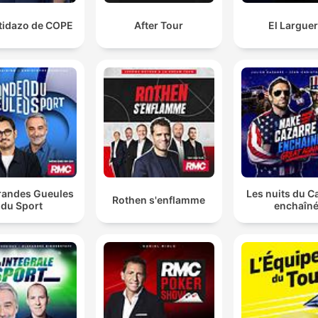
rtidazo de COPE
After Tour
El Largue
randes Gueules
Les nuits du C
Rothen s'enflamme
du Sport
enchaîn