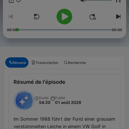
1
x
Brandenburg der Weimarer Jahre.
Volume
00:00
00:00
Résumé
Transcription
Recherche
Résumé de l'épisode
Durée
Publié
54:20
01 août 2026
Im Sommer 1988 führt der Fund einer grausam
verstümmelten Leiche in einem VW Golf in