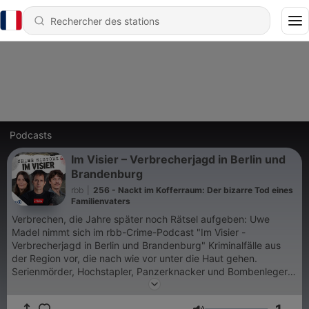
Podcasts
Im Visier – Verbrecherjagd in Berlin und
Brandenburg
rbb
|
256 - Nackt im Kofferraum: Der bizarre Tod eines
Familienvaters
Verbrechen, die Jahre später noch Rätsel aufgeben: Uwe
Madel nimmt sich im rbb-Crime-Podcast "Im Visier -
Verbrecherjagd in Berlin und Brandenburg" Kriminalfälle aus
der Region vor, die nach wie vor unter die Haut gehen.
Serienmörder, Hochstapler, Panzerknacker und Bombenleger:
Bei "Crime History" erzählen Janna Falkenstein und Florian
Prokop von historischen Kriminalfällen aus dem Berlin und