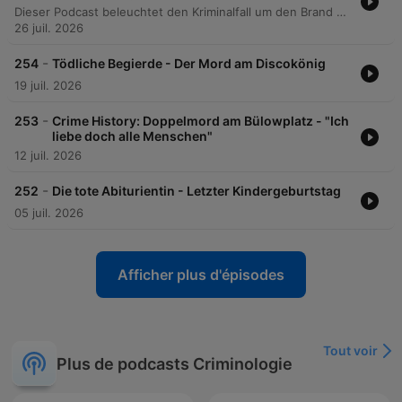
Dieser Podcast beleuchtet den Kriminalfall um den Brand einer Mühle in Plagwitz im Jahr 1905 und die Jagd auf den berüchtigten August Sternickel. Nach dem Fund der Leiche des Müllers Müller Knappe führten die Ermittlungen von Kommissar Arthur Wehn zur Identifizierung des mutmaßlichen Drahtziehers, der unter zahlreichen Pseudonymen untertauchte. Die Flucht des Täters löste in Preußen eine regelrechte Massenhysterie aus, während Sternickel versuchte, sich durch falsche Identitäten in ländliche Strukturen einzuschleusen. Nach einer Serie von Gewaltverbrechen, darunter der Mord an der Familie Kalis, wurde er schließlich durch die damals neue Methode der Fingerabdruckanalyse überführt und 1913 hingerichtet.
26 juil. 2026
-
254
Tödliche Begierde - Der Mord am Discokönig
19 juil. 2026
-
253
Crime History: Doppelmord am Bülowplatz - "Ich
liebe doch alle Menschen"
12 juil. 2026
-
252
Die tote Abiturientin - Letzter Kindergeburtstag
05 juil. 2026
Afficher plus d'épisodes
Tout voir
Plus de podcasts Criminologie