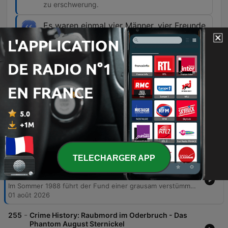
zu erschwerung.
Es waren einmal vier Männer, vier Freunde.
Dann waren es nur noch drei und alle drei
mussten ins Gefängnis, weil sie den
vierten umgebracht hatten.
00:52:03 · Der Sprecher fasst das tragische
Ende der Freundesgruppe und die
Konsequenzen ihrer Tat zusammen.
Épisodes
TELECHARGER APP
-
256
Nackt im Kofferraum: Der bizarre Tod eines
Familienvaters
Im Sommer 1988 führt der Fund einer grausam verstümmelten Leiche in einem VW Golf in Berlin-Hellersdorf zu den Ermittlungen der Mordkommission. Das Opfer, Detlef J., war Teil der DDR-Autoszene und stand mit illegalem Handel sowie Anabolika-Geschäften in Verbindung. Die Ermittlungen führen zum Tatort in einem Bungalow in Bruchmühle und enthüllen die Eskalation zwischen einer Gruppe von Freunden aufgrund massiver Schulden. Klaus B. gestand schließlich den Mord an Detlef J., der gemeinsam mit Andreas H. begangen wurde, wobei Salzsäure zur Leichenbeseitigung genutzt wurde. Der Fall endete 1990 mit Verurteilungen unter DDR-Recht.
01 août 2026
-
255
Crime History: Raubmord im Oderbruch - Das
Phantom August Sternickel