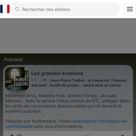
Podcasts
Les grandes évasions
RTL
|
17 - Jean-Pierre Treiber : la traque de "l'homme
des bois", évadé de prison... caché dans un carton
Mohamed Amra, Redoine Faïd, Antonio Ferrara, Jacques
Mesrine… Avec le service Police-Justice de RTL, plongez dans
les récits de ces évasions spectaculaires qui ont ébranlé le
système judiciaire.
Hébergé par Audiomeans. Visitez
audiomeans.fr/politique-de-
confidentialite
pour plus d'informations.