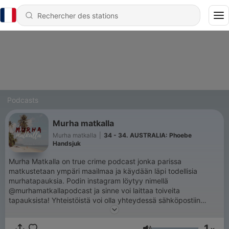
Podcasts
Murha matkalla
Murha matkalla
|
34 - 34. AUSTRALIA: Phoebe
Handsjuk
Murha Matkalla on true crime podcast jonka parissa
matkustetaan ympäri maailmaa ja käydään läpi todellisia
murhatapauksia. Podin instagram löytyy nimellä
@murhamatkallapodcast ja sinne voi laittaa toiveita
tapauksista! Yhteistöistä voi olla yhteydessä sähköpostiin
pilvinissinen@gmail.com.
1