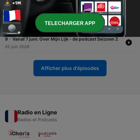
14 juin 2026
-
10
#1 - Verder leven zonder je kind • met Daniela
(moeder Tycho) en Ingrid (moeder Marit) (S02)
TELECHARGER APP
07 juin 2026
-
9
Vanaf 7 juni: Over Mijn Lijk - de podcast Seizoen 2
05 juin 2026
Afficher plus d'épisodes
Radio en Ligne
Radios et Podcasts