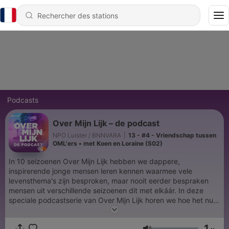
Podcasts
Over Mijn Lijk – de podcast
NPO Luister / BNNVARA
|
13 - #4 - Vriendschap tussen
OML'ers • met Koen en Loraine (S02)
In 10 seizoenen Over Mijn Lijk hebben we dappere,
inspirerende jonge mensen leren kennen waarmee vele
levensthema's zijn besproken, maar nooit eerder bespraken
mensen uit verschillende seizoenen dit met elkáár. In deze
speciale podcastserie van Over Mijn Lijk horen we hoe het nu
met iedereen is maar komen ook deelnemers en nabestaanden
uit verschillende seizoenen samen om een onderwerp te
1