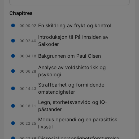
Chapitres
En skildring av frykt og kontroll
00:00:02
Introduksjon til På innsiden av
00:02:40
Saikoder
Bakgrunnen om Paul Olsen
00:04:18
Analyse av voldshistorikk og
00:06:28
psykologi
Straffbarhet og formildende
00:14:43
omstendigheter
Løgn, storhetsvanvidd og IQ-
00:18:11
påstander
Modus operandi og en parasittisk
00:22:25
livsstil
Dissosial personlighetsforstyrrelse
00:27:36