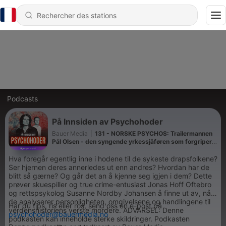
Podcasts
På Innsiden av Psychohoder
Bauer Media
|
131 - NORSKE PSYCHOS: Trailermannen
Pål Olsen - den syngende yrkessjåføren som forgriper
seg på kvinner
Hva foregår egentlig inne i hodene til de sykeste drapsfolkene?
Ser hjernen deres annerledes ut enn andres? Hvordan har de
blitt så gærne? Og går det an å kjenne seg igjen i dem? Dette
prøver skuespiller og true crime-entusiast Jonas Hoff Oftebro
og rettspsykolog Susanne Nordby Johansen å finne ut av, når
de analyserer personligheten, omgivelsene og handlingene til
Har du tips, ris eller ros, send oss en e-post på
verdenshistoriens verste mordere. ADVARSEL: Denne
psychohoder@bauermedia.no
podkasten kan inneholde sterke skildringer. Podkasten