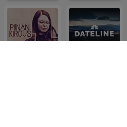
Piinan Kirous
Dateline NBC