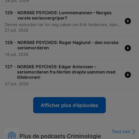
28 juil. 2026
-
129
NORSKE PSYCHOS: Lommemannen – Norges
verste serieovergriper?
Denne episoden tar for seg saken om Erik Andersen, kjent som 'Lommemannen', og hans omfattende seksualforbrytelser mot barn. Programlederne utforsker hans bakgrunn med tidligere egne overgrep, hans psykologiske motivasjoner, og hvordan han brukte manipulasjon og 'dominobrikker' som stress og depresjon for å bortforklare sine handlinger. Samtalen drøfter også Andersens kyniske taktikk for å begrense sine innrømmelser for å unngå straff, hans mangel på empati, og de utfordringene rettssystemet står overfor ved behandling av pedofili. Episoden avslutter med en refleksjon rundt hvordan mediets bruk av kallenavn kan ufarliggjøre alvoret i slike saker.
21 juil. 2026
-
128
NORSKE PSYCHOS: Roger Haglund - den norske
seriemorderen
14 juil. 2026
-
127
NORSKE PSYCHOS: Edgar Antonsen –
seriemorderen fra Horten drepte sammen med
lillebroren!
07 juil. 2026
Afficher plus d'épisodes
Tout voir
Plus de podcasts Criminologie