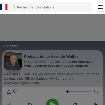
Podcasts
Podcast de La Hora de Walter
La Hora de Walter
|
26002 - LHDW PREMIUM Rodri
viene, ¿Cómo no va a venir?, y Jude Bellingham -
Episodio exclusivo para mecenas
LA HORA DE WALTER. 4 Horas de Radio en estado puro todos
los días a las 15h en Cadena MIX Cantabria y
www.waltergarcia.com
1
x
Volume