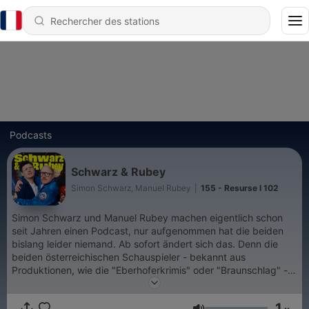
Podcasts
Schwarz & Rubey
Simon Schwarz, Manuel Rubey
|
155 - Resurse I 102
Simon Schwarz und Manuel Rubey machen eigentlich schon
seit Jahren einen Podcast, nur aufgenommen hat die beiden
bislang leider niemand. Ab sofort ändert sich das. Denn die
beiden österreichischen Schauspieler - bekannt aus
Produktionen, wie die "Eberhoferkrimis" oder "Braunschlag" -
haben einen Deal gemacht: Trotz chronischem Lampenfieber
wagt Filmschauspieler Simon Schwarz den Schritt auf die
1