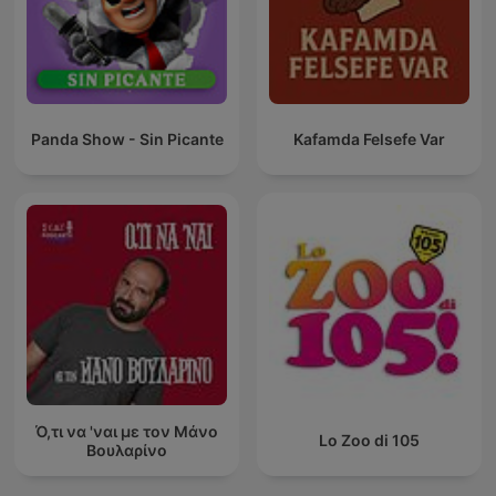
Panda Show - Sin Picante
Kafamda Felsefe Var
Ό,τι να 'ναι με τον Μάνο
Lo Zoo di 105
Βουλαρίνο