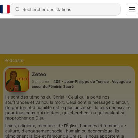
Podcasts
Zeteo
Guillaume
|
405 - Jean-Philippe de Tonnac : Voyage au
coeur du Féminin Sacré
Ils sont des témoins du Christ
: C
elui qui a porté nos
souffrances et vaincu la mort. Celui dont le message d'amour,
de pardon et d'humilité est le plus universel, le plus nécessaire
pour tous ceux qui doutent, qui cherchent ou qui veulent se
rapprocher de Dieu.
Laïcs, religieux, membres de l'Église, hommes et femmes de
culture, d'engagement social, humain ou économique, ils
témoignent la joie et l'amour du Christ, ils nous apportent la