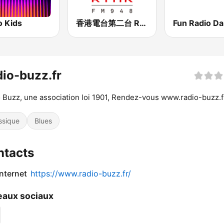
o Kids
香港電台第二台 RTHK Radio 2
Fun Radio D
io-buzz.fr
 Buzz, une association loi 1901, Rendez-vous www.radio-buzz.f
ssique
Blues
ntacts
internet
https://www.radio-buzz.fr/
aux sociaux