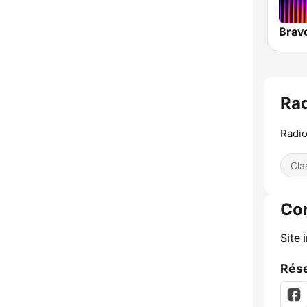
Brav
Rad
Radio
Cla
Co
Site 
Rése