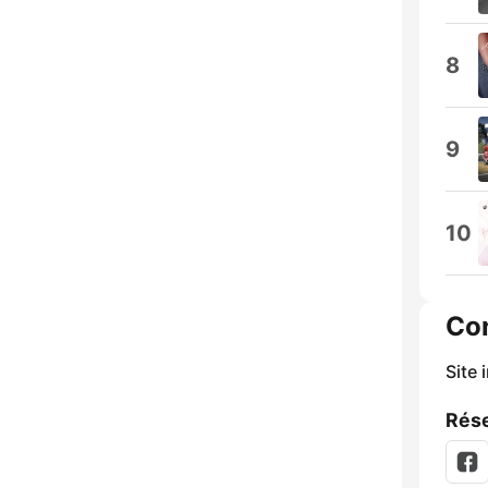
8
9
10
Co
Site 
Rése