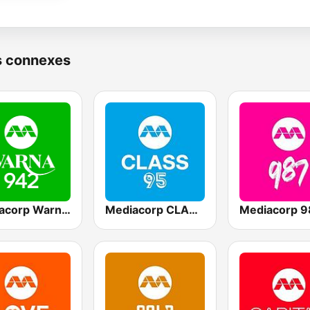
s connexes
Mediacorp Warna 942
Mediacorp CLASS 95
Mediacorp 9