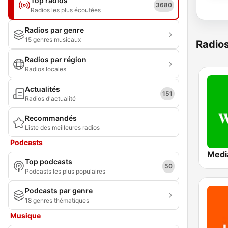
Top radios
3680
Radios les plus écoutées
Radios par genre
15 genres musicaux
Radio
Radios par région
Radios locales
Actualités
151
Radios d'actualité
Recommandés
Liste des meilleures radios
Podcasts
Top podcasts
50
Podcasts les plus populaires
Podcasts par genre
18 genres thématiques
Musique