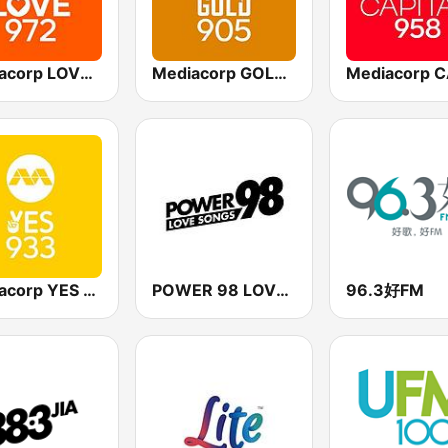
Mediacorp LOVE 972
Mediacorp GOLD 905
Mediacorp YES 933
POWER 98 LOVE SONGS
96.3好FM