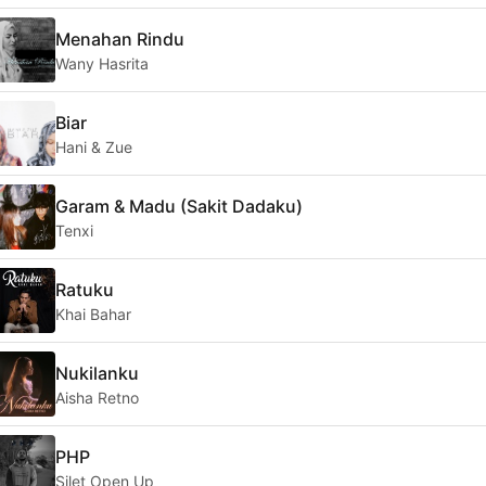
Menahan Rindu
Wany Hasrita
Biar
Hani & Zue
Garam & Madu (Sakit Dadaku)
Tenxi
Ratuku
Khai Bahar
Nukilanku
Aisha Retno
PHP
Silet Open Up