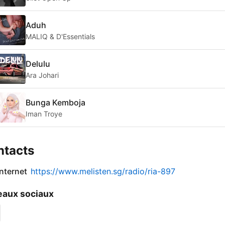
Aduh
MALIQ & D'Essentials
Delulu
Ara Johari
Bunga Kemboja
Iman Troye
ntacts
internet
https://www.melisten.sg/radio/ria-897
aux sociaux