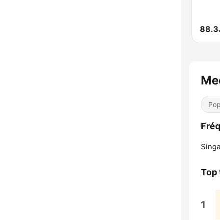
88.3
Med
Pop
Fréq
Singa
Top 
1