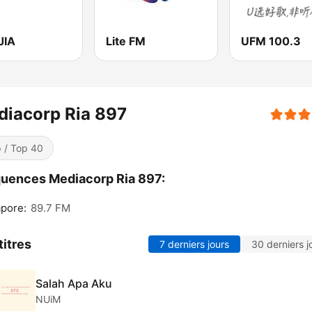
JIA
Lite FM
UFM 100.3
iacorp Ria 897
 / Top 40
uences Mediacorp Ria 897:
pore:
89.7 FM
titres
7 derniers jours
30 derniers j
Salah Apa Aku
NUiM