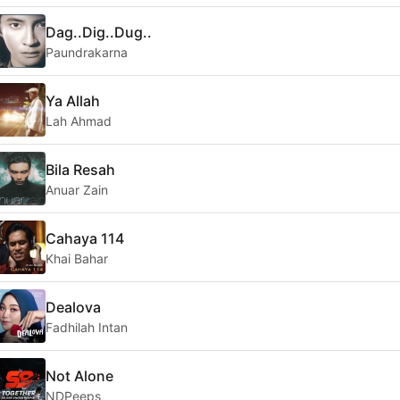
Dag..Dig..Dug..
Paundrakarna
Ya Allah
Lah Ahmad
Bila Resah
Anuar Zain
Cahaya 114
Khai Bahar
Dealova
Fadhilah Intan
Not Alone
NDPeeps