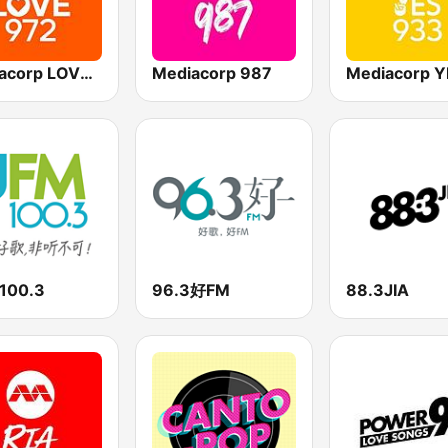
Mediacorp LOVE 972
Mediacorp 987
100.3
96.3好FM
88.3JIA