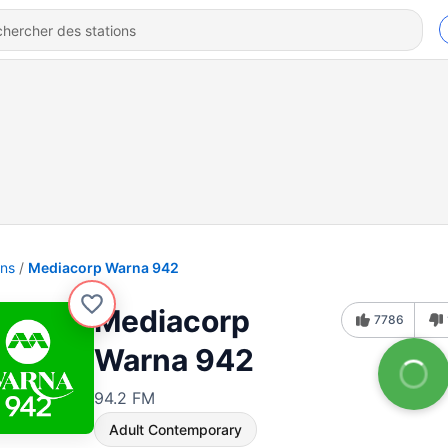
ons
Mediacorp Warna 942
Mediacorp
7786
Warna 942
94.2 FM
Adult Contemporary