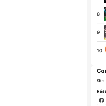
8
9
10
Co
Site 
Rése