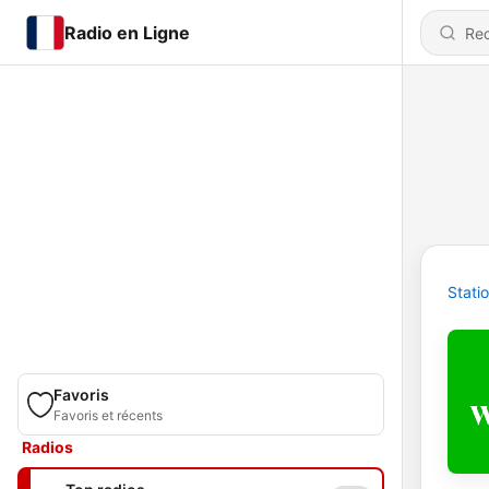
Radio en Ligne
Stati
Favoris
Favoris et récents
Radios