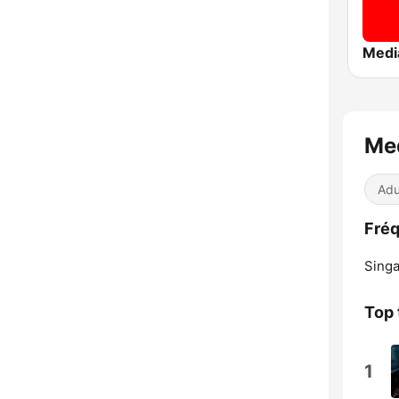
Me
Adu
Fré
Singa
Top 
1