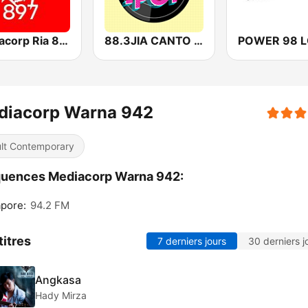
Mediacorp Ria 897
88.3JIA CANTO POP
diacorp Warna 942
lt Contemporary
quences Mediacorp Warna 942:
pore:
94.2 FM
titres
7 derniers jours
30 derniers j
Angkasa
Hady Mirza