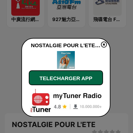
中廣流行網 I like radio
927魅力亞洲 Asia FM 亞洲電台
飛碟電台 FM92.1
NOSTALGIE POUR L'ETE en ligne
TELECHARGER APP
NOSTALGIE POUR L'ETE