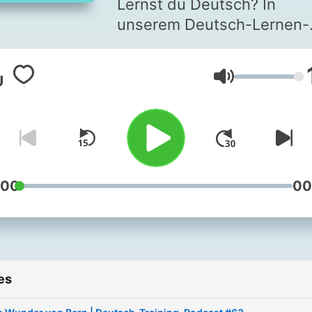
Lernst du Deutsch? In
unserem Deutsch-Lernen-
Podcast präsentieren wir d
jede Woche ein neues Th
Volume
mit Wortschatz, Grammatik
und Aussprache. Zu jeder
Folge gibt es Übungen und
Transkript, damit du deine
Deutschkenntnisse effizie
und in deinem eigenen Te
:00
00
verbessern kannst.
LEARN GERMAN:
Do you lean German? In ou
es
Learn-German-Podcast w
bring you a new topic with