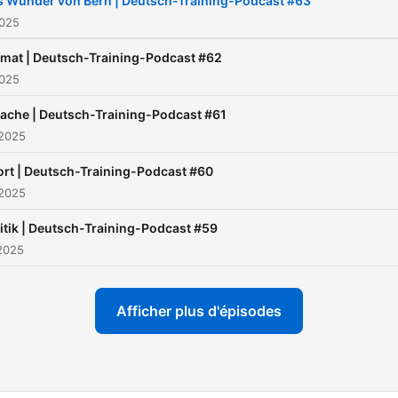
s Wunder von Bern | Deutsch-Training-Podcast #63
vocabulary, grammar and
2025
pronunciation every week.
imat | Deutsch-Training-Podcast #62
There are exercises and
2025
transcript available for eve
ache | Deutsch-Training-Podcast #61
episode so you can learn
 2025
German efficiently and at 
own pace.
rt | Deutsch-Training-Podcast #60
 2025
DEINE / YOUR HOSTS
itik | Deutsch-Training-Podcast #59
Abri
und
Robert
|
 2025
deutschtraining.org
Afficher plus d'épisodes