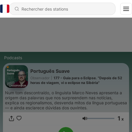
Podcasts
Português Suave
Observador
|
177 - Guia para o Eclipse. "Depois de 52
horas de viagem, vi o eclipse na Sibéria"
Num tom descontraído, o linguista Marco Neves apresenta a
origem das palavras que nos surpreendem nas notícias,
explica os regionalismos, desvenda mitos da língua portuguesa
— e ainda esclarece dúvidas dos ouvintes.
1
x
Volume