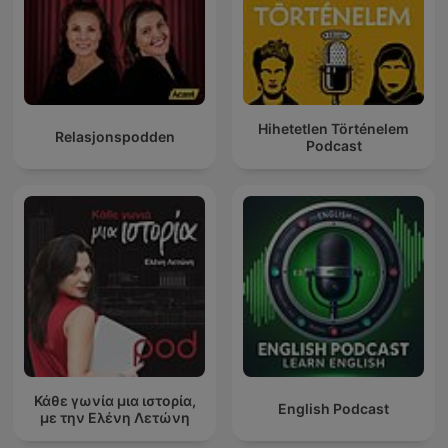
Hihetetlen Történelem
Relasjonspodden
Podcast
Κάθε γωνία μια ιστορία,
English Podcast
με την Ελένη Λετώνη