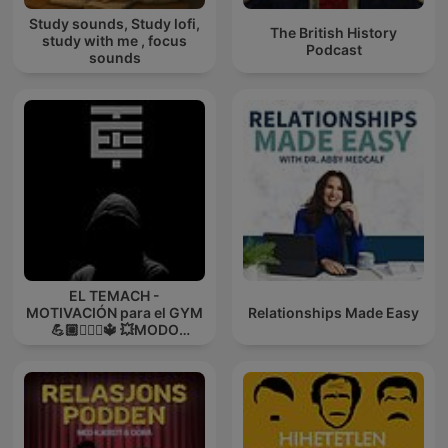
Study sounds, Study lofi,
The British History
study with me , focus
Podcast
sounds
EL TEMACH -
MOTIVACIÓN para el GYM
Relationships Made Easy
💪🏼🏋🏻‍♀🔱 💥MODO
GUERRA💥