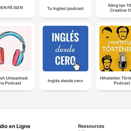
Sáng tạo 10
EN PÅ ISEN
Tu Ingles! podcast
Creative 1
ish Unleashed:
Hihetetlen Tör
Inglés desde cero
he Podcast
Podcast
dio en Ligne
Ressources