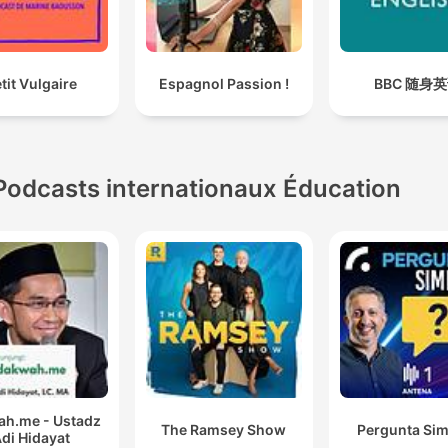
tit Vulgaire
Espagnol Passion !
BBC 随身
Podcasts internationaux Éducation
h.me - Ustadz
The Ramsey Show
Pergunta Sim
di Hidayat