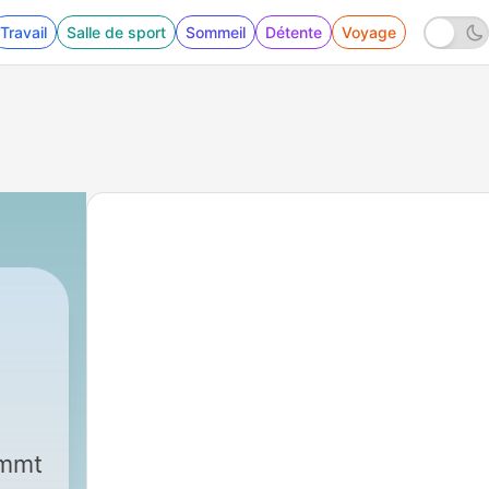
Travail
Salle de sport
Sommeil
Détente
Voyage
2 - Der lange Weg aus der Wettsucht - mit T
immt