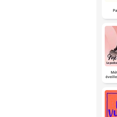
Pa
Mé
éveill