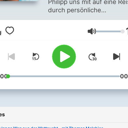
Philipp uns mit auf eine Re
durch persönliche
Lebensgeschichten, die v
solchen Momenten gepräg
Volume
wurden, in denen die Zeit
stillzustehen schien. In jed
Folge erzählen wechselnd
Gäst*innen, wie dieser
Moment ihr Leben verände
hat, alles um 180 Grad ged
:00
00
hat und was bis heute
nachwirkt. Die Themen reichen
von persönlichen
Neuanfängen, psychischer
es
Gesundheit, Familie und
Identität bis hin zu