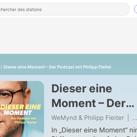
Dieser eine Moment – Der Podcast mit Philipp Fleiter
Dieser eine
Moment – Der
Podcast mit
WeMynd & Philipp Fleiter
|
5
Philipp Fleiter
In „Dieser eine Moment“ n