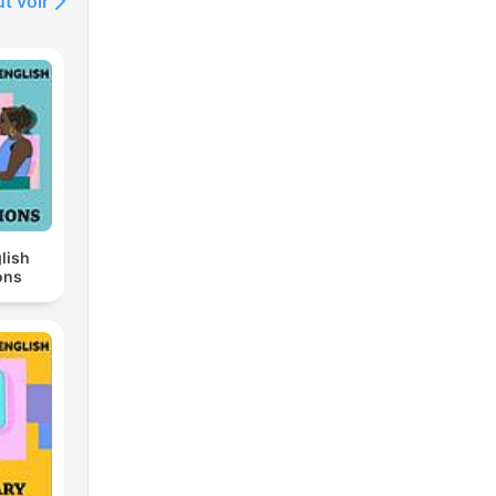
t voir
bte
hmal
lish
ons
e
ren?
sereinemoment
ter