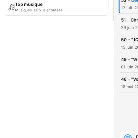
-
52
Der
Top musique
13 juil. 
Musiques les plus écoutées
-
51
Chr
29 juin 
-
50
" I
15 juin 
-
49
"Wi
01 juin 
-
48
"Vo
18 mai 2