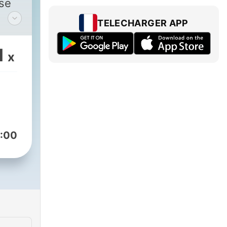
ise
TELECHARGER APP
on
t
1
x
er
e
rt
reht
:00