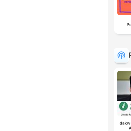
Pe
dakwa
A