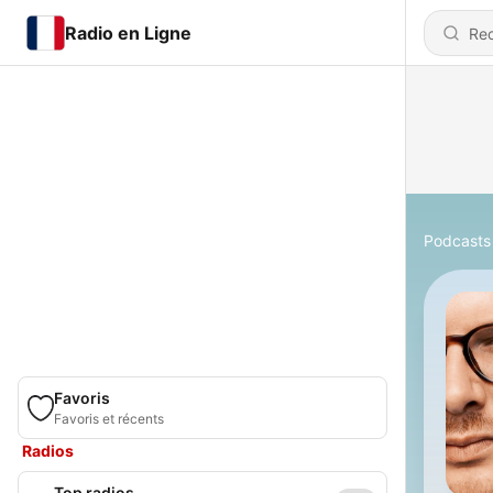
Radio en Ligne
Podcasts
Favoris
Favoris et récents
Radios
Top radios