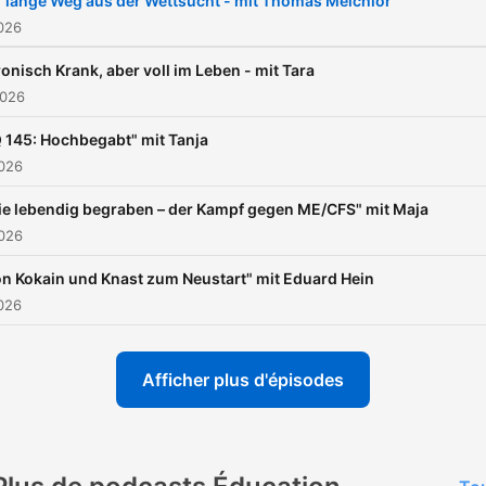
 lange Weg aus der Wettsucht - mit Thomas Melchior
gesellschaftlichen
2026
Herausforderungen. Jede
onisch Krank, aber voll im Leben - mit Tara
Geschichte erzählt von
2026
menschlicher
Q 145: Hochbegabt" mit Tanja
Widerstandskraft, Mut und
2026
Fähigkeit, selbst in
schwierigen Zeiten Licht z
e lebendig begraben – der Kampf gegen ME/CFS" mit Maja
2026
sehen. Durch Philipps
einfühlsame und strukturie
n Kokain und Knast zum Neustart" mit Eduard Hein
Gesprächsführung entste
026
berührende Erzählungen, d
bei uns Zuhörenden Raum 
Afficher plus d'épisodes
Verständnis, Aufklärung u
neue Perspektiven schaffe
gleichermaßen lässt sie di