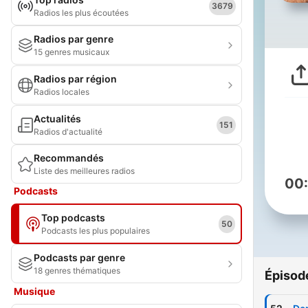
3679
Radios les plus écoutées
Radios par genre
15 genres musicaux
Radios par région
Radios locales
Actualités
151
Radios d'actualité
Recommandés
Liste des meilleures radios
00
Podcasts
Top podcasts
50
Podcasts les plus populaires
Podcasts par genre
18 genres thématiques
Épisod
Musique