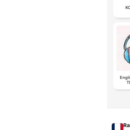
KO
Engl
T
Ra