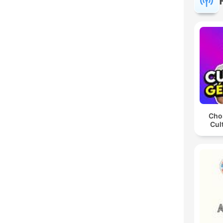
Chos
Cul