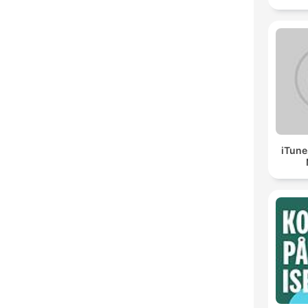
iTune