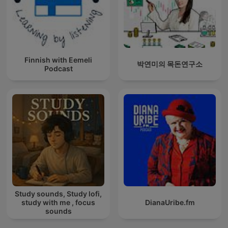
Finnish with Eemeli
박연미의 목돈연구소
Podcast
Study sounds, Study lofi,
study with me , focus
DianaUribe.fm
sounds