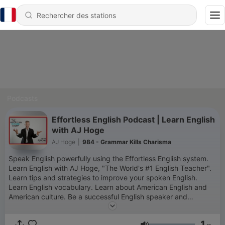
Podcasts
Effortless English Podcast | Learn English
with AJ Hoge
AJ Hoge
|
984 - Grammar Kills Charisma
Speak English powerfully using the Effortless English system.
Learn English with AJ Hoge, "The World's #1 English Teacher".
Learn tips and strategies to improve your spoken English.
Learn English vocabulary. Learn about American English and
American culture. Be a successful English speaker and
international leader!
1