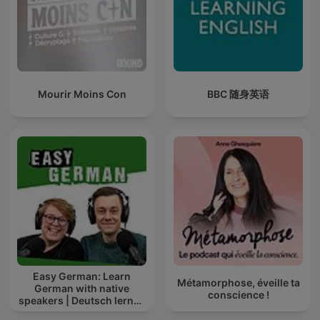
Mourir Moins Con
BBC 随身英语
Easy German: Learn
Métamorphose, éveille ta
German with native
conscience !
speakers | Deutsch lernen
mit Muttersprachlern