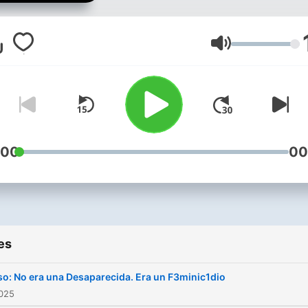
ciudad de Mexicali
Volume
:00
00
es
o: No era una Desaparecida. Era un F3minic1dio
2025