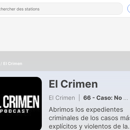
El Crimen
El Crimen
El Crimen
|
66 - Caso: No era una Desaparecida. Era un F3minic1dio
Abrimos los expedientes
criminales de los casos má
explícitos y violentos de la