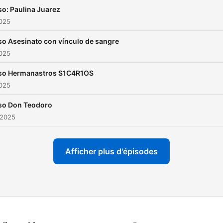
o: Paulina Juarez
2025
o Asesinato con vínculo de sangre
2025
so Hermanastros S1C4R1OS
2025
so Don Teodoro
 2025
Afficher plus d'épisodes