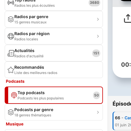
3680
Radios les plus écoutées
Radios par genre
15 genres musicaux
Radios par région
Radios locales
Actualités
151
Radios d'actualité
00
Recommandés
Liste des meilleures radios
Podcasts
Top podcasts
50
Podcasts les plus populaires
Épisod
Podcasts par genre
18 genres thématiques
-
66
Cas
Musique
01 juin 