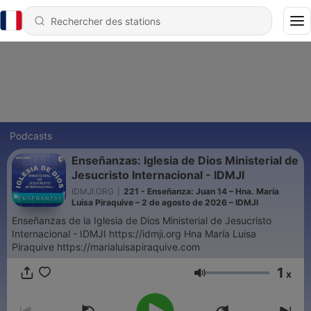
Podcasts
Enseñanzas: Iglesia de Dios Ministerial de
Jesucristo Internacional - IDMJI
IDMJI.ORG
|
221 - Enseñanza: Juan 14 – Hna. María
Luisa Piraquive – 2 de agosto de 2026 – IDMJI
Enseñanzas de la Iglesia de Dios Ministerial de Jesucristo
Internacional - IDMJI https://idmji.org Hna María Luisa
Piraquive https://marialuisapiraquive.com
1
x
Volume