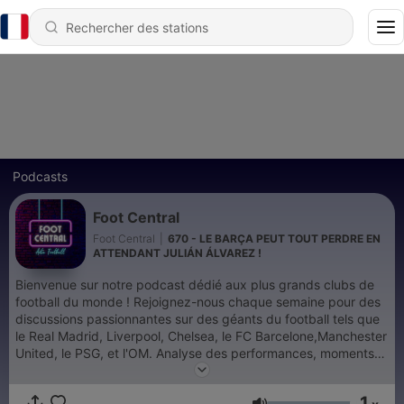
Podcasts
Foot Central
Foot Central
|
670 - LE BARÇA PEUT TOUT PERDRE EN
ATTENDANT JULIÁN ÁLVAREZ !
Bienvenue sur notre podcast dédié aux plus grands clubs de
football du monde ! Rejoignez-nous chaque semaine pour des
discussions passionnantes sur des géants du football tels que
le Real Madrid, Liverpool, Chelsea, le FC Barcelone,Manchester
United, le PSG, et l'OM. Analyse des performances, moments
historiques, et débats sur l'actualité des plus grands clubs
européens, tout est au rendez-vous !
1