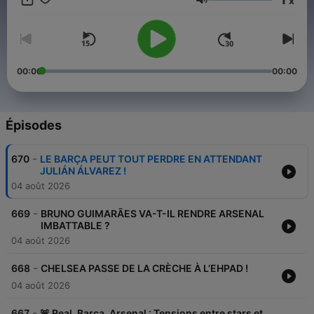
x
Volume
00:00
00:00
Épisodes
-
670
LE BARÇA PEUT TOUT PERDRE EN ATTENDANT
JULIÁN ÁLVAREZ !
04 août 2026
-
669
BRUNO GUIMARÃES VA-T-IL RENDRE ARSENAL
IMBATTABLE ?
04 août 2026
-
668
CHELSEA PASSE DE LA CRÈCHE À L’EHPAD !
04 août 2026
-
667
🚨 Real, Barça, Arsenal : Tensions entre stars et