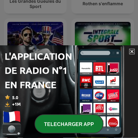
Les Grandes Gueules du
Rothen s'enflamme
Sport
Les nuits du Cazarre
L'Intégrale Sport
enchaîné
TELECHARGER APP