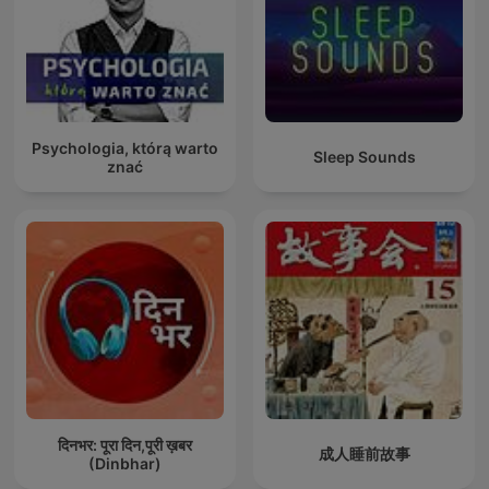
Psychologia, którą warto
Sleep Sounds
znać
दिनभर: पूरा दिन,पूरी ख़बर
成人睡前故事
(Dinbhar)