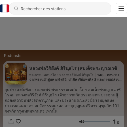
Podcasts
หลวงพ่อวิริยังค์ สิรินฺธโร (สมเด็จพระญาณวชิ
พระธรรมเทศนาโดย หลวงพ่อวิริยังค์ สิรินฺธโร
|
148 - ตอน 111
จากพรานป่าสู่มหากษัตริย์: ปาฏิหาริย์แห่งศีล 8 และการแผ่ส่วน
กุศล ธรรมะจากต่างแดน โดย สมเด็จพระญาณวชิโรดม (หลวงพ่อ
วิริยังค์ สิรินฺธโร)
จุดประสงค์เพื่อการเผยแพร่ พระธรรมเทศนาโดย สมเด็จพระญาณวชิ
โรดม หลวงพ่อวิริยังค์ สิรินฺธโร เจ้าอาวาสวัดธรรมมงคล ประธานผู้
ก่อตั้งสถาบันพลังจิตตานุภาพ และประธานคณะสงฆ์ธรรมยุตแห่ง
ประเทศแคนาดา ณ วัดธรรมมงคล เถาบุญญนนท์วิหาร สุขุมวิท 101
จังหวัดกรุงเทพมหานคร เท่านั้น
1
x
Volume