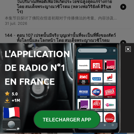
ในปริมาณที่พอดีเพื่อให้เกิดประโยชน์สูงสุดแก่ร่างกาย
โดย สมเด็จพระญาณวชิโรดม (หลวงพ่อวิริยังค์ สิรินฺธ
โร)
本集节目探讨了佛陀在悟道初期对于传播佛法的考量。内容涉及佛法深奥程度与众生理解能力之间的关系，以及关于法律、文化与修行实践的初步讨论。
31 juil. 2026
-
144
ตอน 107 เปรตนั้นมีจริง บุญเท่านั้นที่จะเป็นที่พึ่งของสัตว์
ทั้งโลกนี้และโลกหน้า โดย สมเด็จพระญาณวชิโรดม
(หลวงพ่อวิริยังค์ สิรินฺธโร)
08 mars 2026
Afficher plus d'épisodes
Tout voir
Plus de podcasts Forme et santé
TELECHARGER APP