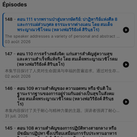
Épisodes
-
148
ตอน 111 จากพรานป่าสู่มหากษัตริย์: ปาฏิหาริย์แห่งศีล 8
และการแผ่ส่วนกุศล ธรรมะจากต่างแดน โดย สมเด็จ
พระญาณวชิโรดม (หลวงพ่อวิริยังค์ สิรินฺธโร)
The speaker addresses a variety of personal and abstract themes, beginning with an introduction to a problem related to culture and S.N.R.K. The narrative touches upon experiences involving family, religious figures like priests, and the complexities of financial matters, specifically regarding money that was not considered the best. The discourse moves through reflections on past actions, the necessity of traveling to the city, and the pursuit of knowledge. The episode concludes with a repetitive emphasis on the importance of creating and applying knowledge in the world.
03 août 2026
-
147
ตอน 110 การสร้างพลังจิต: แก่นสารสำคัญสู่ความสุข
และความสำเร็จที่แท้จริง โดย สมเด็จพระญาณวชิโรดม
(หลวงพ่อวิริยังค์ สิรินฺธโร)
本集节目探讨了人类对生命圆满与幸福的普遍追求。通过对生存欲望、意识状态以及社会责任感的思考，内容涉及了个体在面对现实世界时的心理预期与应对方式。
02 août 2026
-
146
ตอน 109 ความสำคัญของ ความอดทน หรือ ขันติ ใน
ฐานะรากฐานของการอยู่ร่วมกันอย่างเป็นสุขในสังคม
โดย สมเด็จพระญาณวชิโรดม (หลวงพ่อวิริยังค์ สิรินฺธ
โร)
本集内容探讨了关于耐心与精神力量的主题。演讲者强调了耐心的三个维度，包括忍受困难、忍受劳苦以及忍受内心的痛苦。此外，内容还涉及了通过日常的学习与实践来积累知识与精神能量的过程。
31 juil. 2026
-
145
ตอน 108 ความสำคัญของการปฏิบัติทางสายกลาง หรือ
มัชฌิมาปฏิปทา ซึ่งเปรียบเสมือนการรับประทานอาหาร