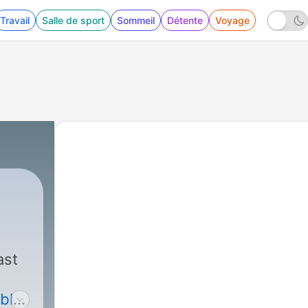
Travail
Salle de sport
Sommeil
Détente
Voyage
cast
ly....