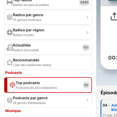
3680
Radios les plus écoutées
Radios par genre
15 genres musicaux
Radios par région
Radios locales
Actualités
151
Radios d'actualité
00
Recommandés
Liste des meilleures radios
Podcasts
Top podcasts
50
Podcasts les plus populaires
Épisod
Podcasts par genre
18 genres thématiques
-
94
Ada
Bib
Musique
11 juin 