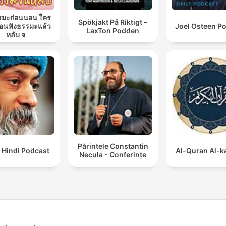
รมะก่อนนอน ใคร
Spökjakt På Riktigt –
นฟังธรรมะแล้ว
Joel Osteen P
LaxTon Podden
หลับ จ
Părintele Constantin
 Hindi Podcast
Al-Quran Al-
Necula - Conferințe