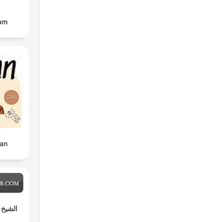
lam
ran
الشيخ 