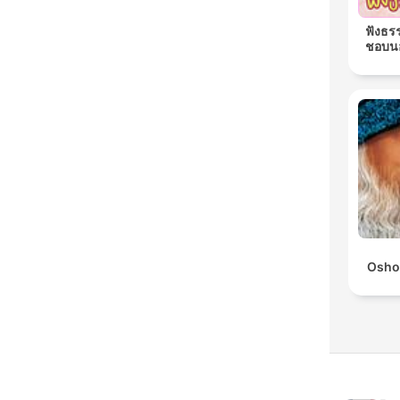
ฟังธร
ชอบนอ
Osho