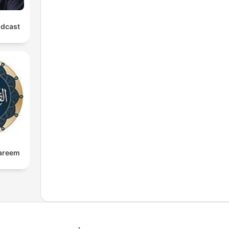
odcast
kareem