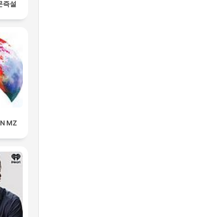
문즉설
IN MZ