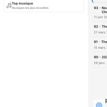
Top musique
-
93
Noa
Musiques les plus écoutées
Chr
11 juin 
-
92
Th
21 mars
-
91
The
15 mars
-
90
20
29 janv.