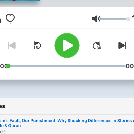
What is Islam ?
Islam is submission and
Volume
obedience to the order of 
and His messenger with lo
hope and fear. Islam is not 
new ‘ religion
:00
00
Courtesy of islamic inspira
es
m's Fault, Our Punishment, Why Shocking Differences in Stories 
le & Quran
2025