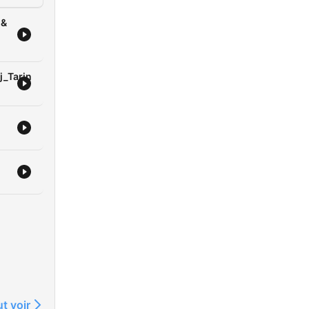
 &
j_Tarin
t voir