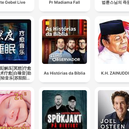
te Gebel Live
Pr Madiama Fall
법륜스님의 즉
眠|解压|冥想|疗愈
艺术疗愈|白噪音|助
As Histórias da Bíblia
K.H. ZAINUDD
|轻音乐|苏阳阳频
道