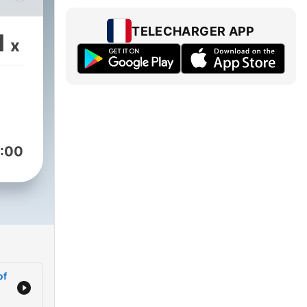
TELECHARGER APP
1
x
Allah
ve,
a
:00
tion
of