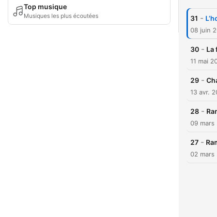
Top musique
Musiques les plus écoutées
-
31
L’h
08 juin 
-
30
La 
11 mai 2
-
29
Cha
13 avr. 
-
28
Ram
09 mars
-
27
Ra
02 mars