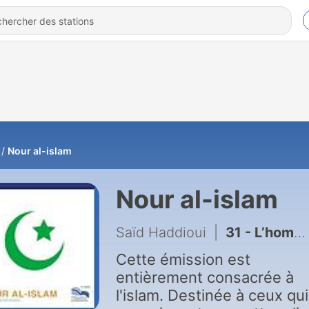
Nour al-islam
Nour al-islam
Saïd Haddioui
|
31 - L’homme et son Dieu
Cette émission est
entièrement consacrée à
l'islam. Destinée à ceux qu