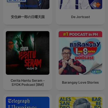
安住紳一郎の日曜天国
De Jortcast
Cerita Hantu Seram -
Barangay Love Stories
SYOK Podcast [BM]