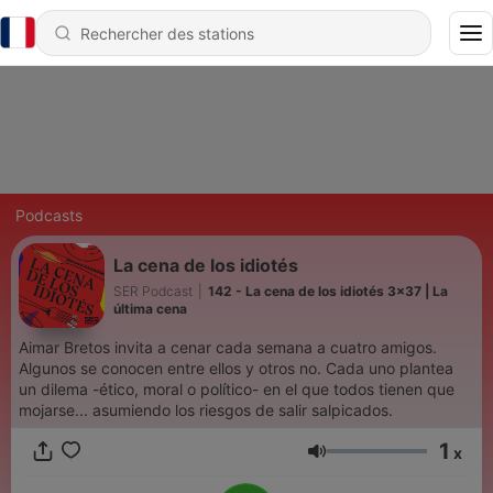
Podcasts
La cena de los idiotés
SER Podcast
|
142 - La cena de los idiotés 3x37 | La
última cena
Aimar Bretos invita a cenar cada semana a cuatro amigos.
Algunos se conocen entre ellos y otros no. Cada uno plantea
un dilema -ético, moral o político- en el que todos tienen que
mojarse... asumiendo los riesgos de salir salpicados.
1
x
Volume