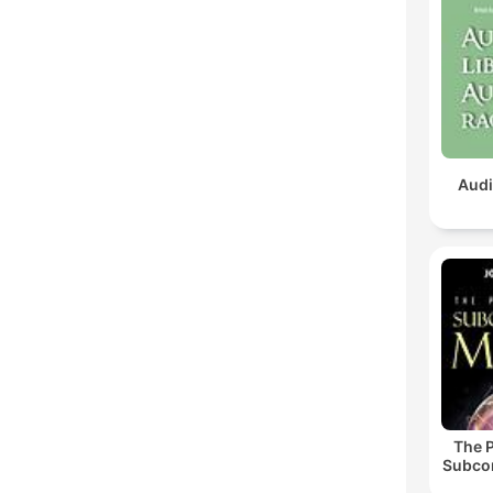
Audi
The 
Subco