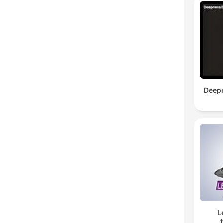
Deepn
L