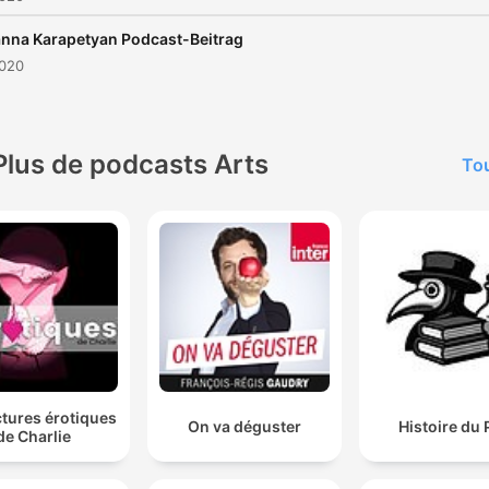
nna Karapetyan Podcast-Beitrag
2020
Plus de podcasts Arts
Tou
ctures érotiques
On va déguster
Histoire du 
de Charlie