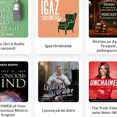
Θέατρο με Α
o libri e Audio
Igaz történetek
Γεωργία,
racconti
ραδιοφωνι
θεατρικά έ
POWER of Your
The Truth File
nscious Mind in
Lyssna på de äldre
Jane Velez-Mi
English