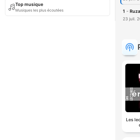
Top musique
Musiques les plus écoutées
-
1
Ruza
23 juil. 
Les le