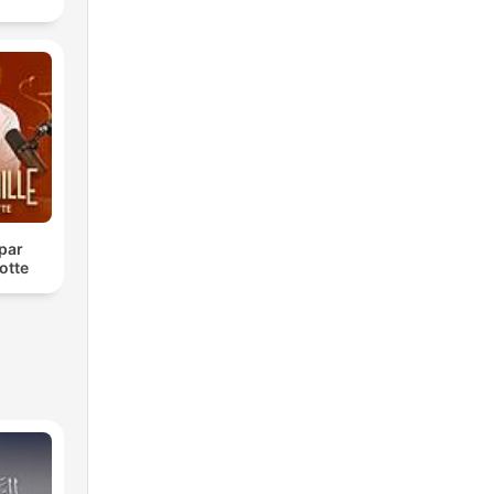
 par
otte