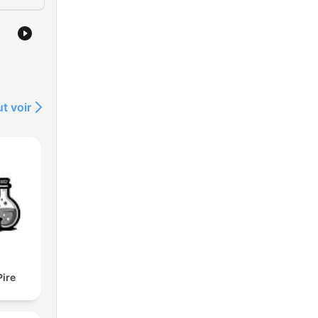
t voir
Pire