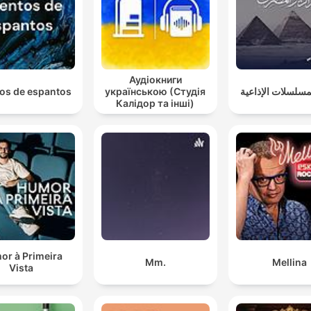
Аудіокниги
os de espantos
українською (Студія
لمسلسلات الإذاعية
Калідор та інші)
or à Primeira
Mm.
Mellina
Vista