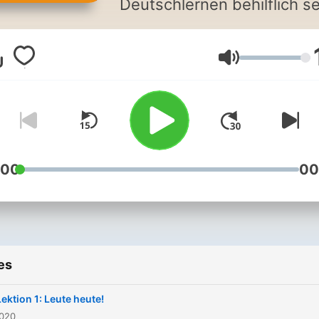
Deutschlernen behilflich se
Volume
:00
00
es
ektion 1: Leute heute!
2020