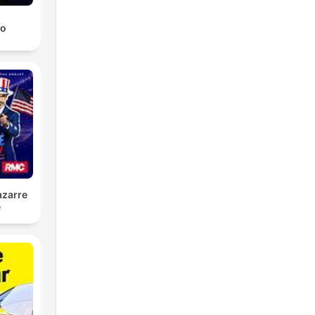
ro
azarre
é