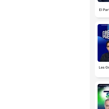
El Pa
Les G