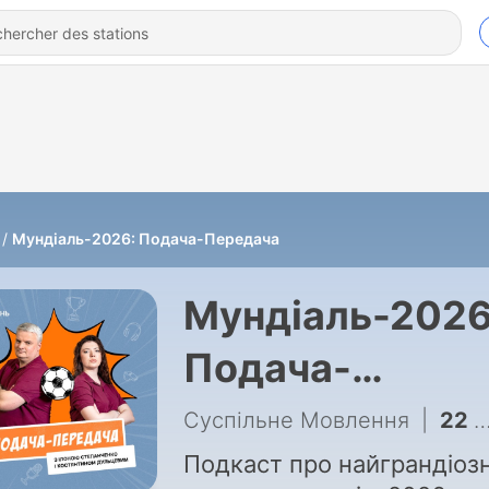
Мундіаль-2026: Подача-Передача
Мундіаль-2026
Подача-
Передача
Суспільне Мовлення
|
22 - Головні фаворити Мундіалю-2026
Подкаст про найграндіоз