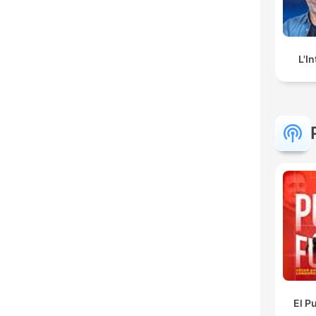
L'I
El P