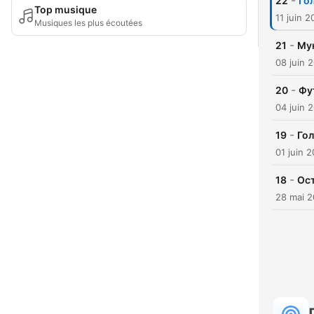
-
22
Го
Top musique
11 juin 
Musiques les plus écoutées
-
21
Мун
08 juin 
-
20
Фут
04 juin 
-
19
Гол
01 juin 
-
18
Ост
28 mai 