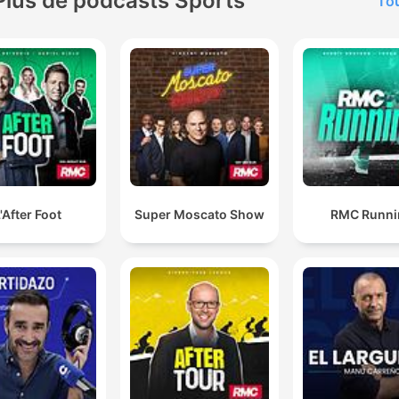
Plus de podcasts Sports
Tou
'After Foot
Super Moscato Show
RMC Runni