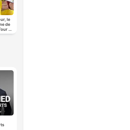
ur, le
me de
Tour de
rts