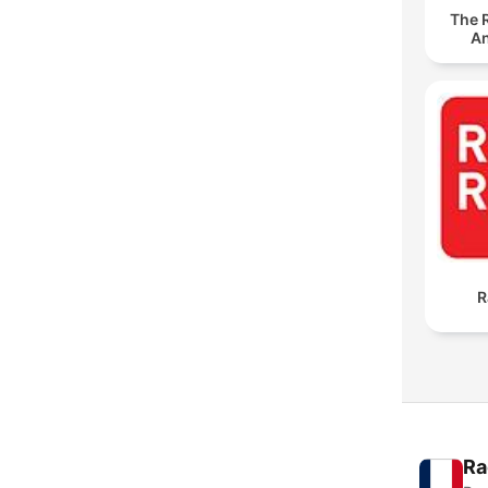
The 
An
R
Ra