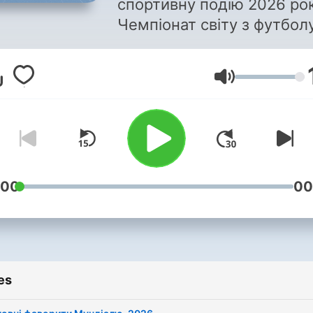
спортивну подію 2026 рок
Чемпіонат світу з футболу
який відбудеться у США,
Мексиці та Канаді з 11.06 
Volume
19.07. Наскільки країни
Північної Америки готові 
організації світового фор
Як велика політика стала
невід’ємною частиною
футболу? Ведучі Радіо
:00
00
Промінь Ілона Степанчен
та Костянтин Дульцев
розкажуть унікальні факт
захопливі історії та розпов
es
про те, як за останні 100
років змінювався футбол,