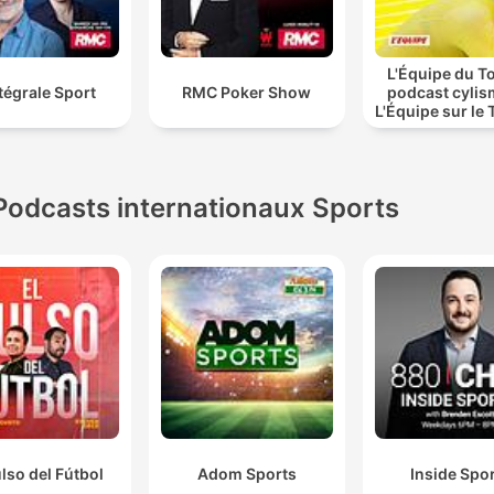
L'Équipe du To
ntégrale Sport
RMC Poker Show
podcast cylis
L'Équipe sur le 
France
Podcasts internationaux Sports
ulso del Fútbol
Adom Sports
Inside Spo