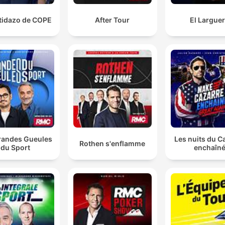
rtidazo de COPE
After Tour
El Largue
randes Gueules
Les nuits du C
Rothen s'enflamme
du Sport
enchaîn