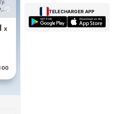
у.
,
TELECHARGER APP
по
1
x
до
уму?
:00
ко
и,
іді
 а