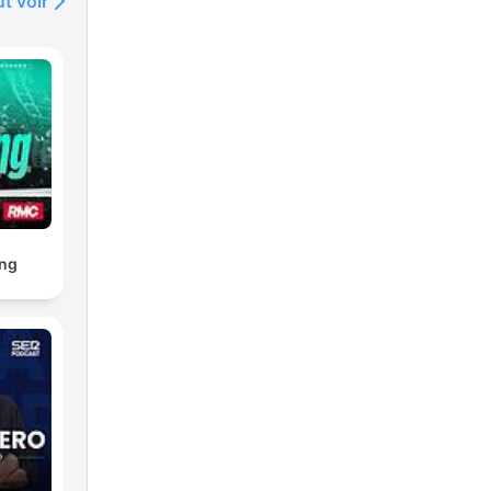
t voir
ng