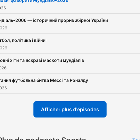
ловні фаворити Мундіалю-2026
разом із ним – і світ. А та
2026
про великі футбольні
діаль-2006 — історичний прорив збірної України
протистояння, пісні, які
2026
запалювали стадіони, і
бол, політика і війни!
талісманів, що стали
2026
символами улюбленої гр
мільйонів.
овні хіти та яскраві маскоти мундіалів
2026
ання футбольна битва Мессі та Роналду
2026
Afficher plus d'épisodes