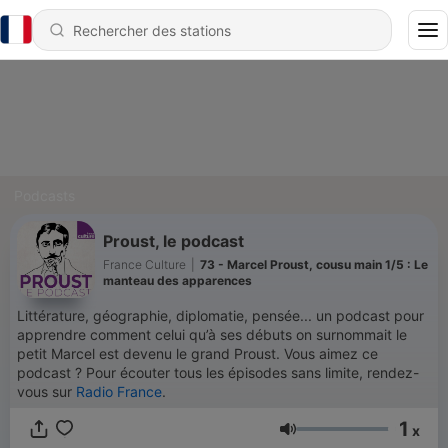
Podcasts
Proust, le podcast
France Culture
|
73 - Marcel Proust, cousu main 1/5 : Le
manteau des apparences
Littérature, géographie, diplomatie, pensée... un podcast pour
apprendre comment celui qu’à ses débuts on surnommait le
petit Marcel est devenu le grand Proust. Vous aimez ce
podcast ? Pour écouter tous les épisodes sans limite, rendez-
vous sur
Radio France
.
1
x
Volume