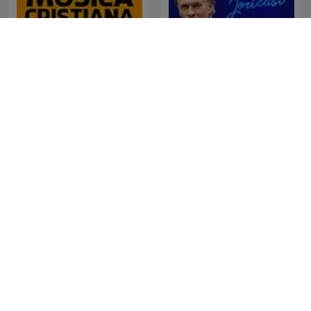
Música Cristiana Mx
De Jortcast
Σκληρές αλήθειες
Relationships Made Easy