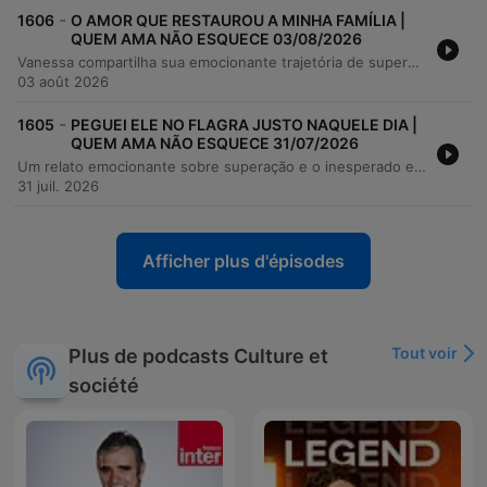
-
1606
O AMOR QUE RESTAUROU A MINHA FAMÍLIA |
QUEM AMA NÃO ESQUECE 03/08/2026
Vanessa compartilha sua emocionante trajetória de superação, desde uma adolescência marcada pela falta de afeto familiar e uma gravidez precoce aos 16 anos, até enfrentar o abandono do pai e um relacionamento instável que a sobrecarregou com responsabilidades sozinha. Após enfrentar grandes dificuldades para criar seu filho Antônio, ela relata como encontrou em Lucas um companheiro íntegro e disposto a construir uma família real. A história destaca o processo de cura emocional e reconciliação familiar, mediado pelo apoio de Lucas, que a incentivou a perdoar o pai antes de seu falecimento. O relato termina com uma reflexão sobre como encontrar a pessoa certa pode transformar a vida, trazendo segurança, crescimento pessoal e a possibilidade de um novo recomeço.
03 août 2026
-
1605
PEGUEI ELE NO FLAGRA JUSTO NAQUELE DIA |
QUEM AMA NÃO ESQUECE 31/07/2026
Um relato emocionante sobre superação e o inesperado encontro do amor. A narradora descreve como a descoberta de uma traição pelo noivo, na véspera do casamento, destruiu seus planos de cinco anos e sua estabilidade emocional. Em meio ao caos de um quase atropelamento, surge a figura de um taxista que oferece não apenas auxílio físico, mas o suporte necessário para atravessar o luto de um relacionamento perdido. A história acompanha a transição da dor profunda para o florescimento de uma nova conexão, baseada na paciência e no respeito ao tempo de cura. O episódio explora como o fim de um ciclo traumático abriu caminho para um relacionamento construído sobre a admiração e a segurança emocional.
31 juil. 2026
Afficher plus d'épisodes
Tout voir
Plus de podcasts Culture et
société