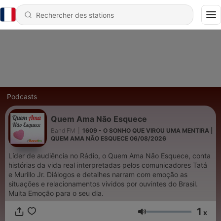
Podcasts
Quem Ama Não Esquece
Band FM
|
1609 - O SONHO QUE VIROU UMA MENTIRA |
QUEM AMA NÃO ESQUECE 06/08/2026
Líder de audiência no Rádio, o Quem Ama Não Esquece, conta
histórias da vida real interpretadas pelos comunicadores Tatá
e Murillo Jr. Diálogos e detalhes narram com emoção as
situações e relacionamentos vividos por ouvintes do Brasil.
Muita Emoção para o seu dia.
1
x
Volume