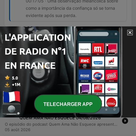
00:17:05 · Uma observação melancólica sobre
como a importância da confiança só se torna
evidente após sua perda.
Épisodes
-
1609
O SONHO QUE VIROU UMA MENTIRA | QUEM
AMA NÃO ESQUECE 06/08/2026
Neste episódio do podcast Quem Ama Não Esquece, o narrador Fred compartilha um relato pessoal sobre a fragilidade da confiança em um relacionamento. Após cinco anos de sacrifícios e economia rigorosa para a compra de uma casa própria, o casal enfrenta uma crise devastadora quando Silvia, a parceira de Fred, revela ter perdido todas as economias do casal em um golpe financeiro. A narrativa explora as nuances de uma traição que não envolve outra pessoa, mas sim a quebra da lealdade e do planejamento compartilhado. O relato detalha o impacto emocional de descobrir que o sonho de uma vida foi destruído por segredos e decisões unilaterais, levantando questionamentos sobre se o amor é suficiente para restaurar a segurança em um casamento após uma perda tão profunda.
06 août 2026
-
1608
UMA MÃE NUNCA PERDE A ESPERANÇA | QUEM
AMA NÃO ESQUECE 05/08/2026
O episódio narra a emocionante e dolorosa trajetória de Thaís, desde o reencontro com seu marido Reginaldo até as graves complicações de saúde de sua filha Olívia. A história detalha a luta contra diagnósticos difíceis como mielomeningocele e meningite, culminando na notícia devastadora de que a bebê entraria em cuidados paliativos. O relato descreve o período de cuidados paliativos após 17 cirurgias e o falecimento da criança em abril de 2025. A narradora detalha os momentos finais de conexão e o processo de luto e superação que a família enfrenta desde então.
05 août 2026
TELECHARGER APP
-
1607
MEU FILHO NASCEU NOS MEUS BRAÇOS |
QUEM AMA NÃO ESQUECE 04/08/2026
O episódio do podcast Quem Ama Não Esquece apresenta o relato emocionante de João Pedro sobre a jornada de superação e fé de sua família. Após enfrentar a perda traumática de dois bebês em gestações distintas, o casal vive a inesperada e intensa experiência de um parto de emergência no meio de um congestionamento de estrada. A narrativa detalha os desafios emocionais da espera, o medo do desconhecido e a força necessária para manter a esperança diante das adversidades. É uma história sobre resiliência, paciência e a crença de que os milagres acontecem no tempo certo.
05 août 2026