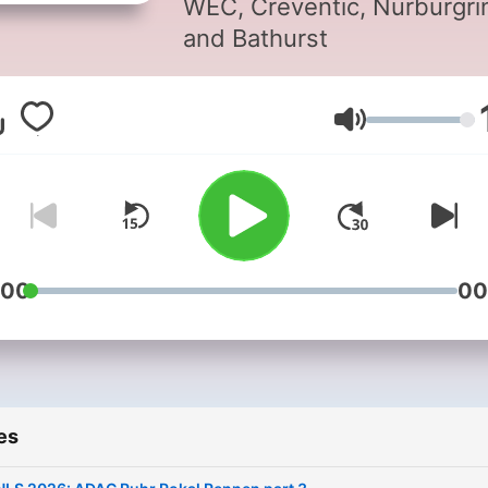
WEC, Creventic, Nürburgri
and Bathurst
Volume
:00
00
es