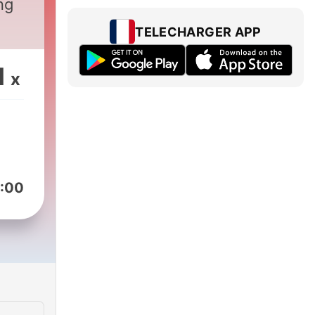
ng
TELECHARGER APP
1
x
:00