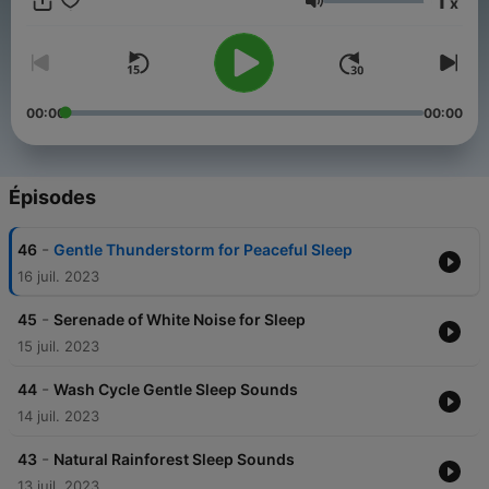
1
x
unwind, quiet your mind, and achieve deep, restful sleep.
Volume
00:00
00:00
Épisodes
-
46
Gentle Thunderstorm for Peaceful Sleep
16 juil. 2023
-
45
Serenade of White Noise for Sleep
15 juil. 2023
-
44
Wash Cycle Gentle Sleep Sounds
14 juil. 2023
-
43
Natural Rainforest Sleep Sounds
13 juil. 2023