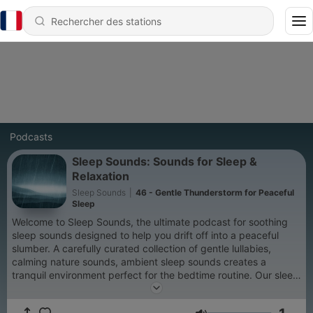
Podcasts
Sleep Sounds: Sounds for Sleep &
Relaxation
Sleep Sounds
|
46 - Gentle Thunderstorm for Peaceful
Sleep
Welcome to Sleep Sounds, the ultimate podcast for soothing
sleep sounds designed to help you drift off into a peaceful
slumber. A carefully curated collection of gentle lullabies,
calming nature sounds, ambient sleep sounds creates a
tranquil environment perfect for the bedtime routine. Our sleep
podcast offers a wide selection of soothing sleep sounds,
gentle melodies, and guided meditations designed to help you