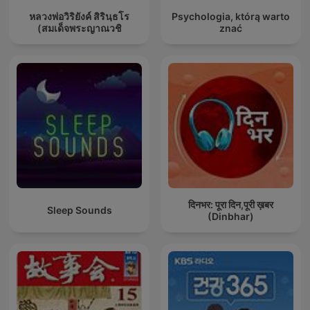
หลวงพ่อวิริยังค์ สิรินฺธโร
Psychologia, którą warto
(สมเด็จพระญาณวชิ
znać
दिनभर: पूरा दिन,पूरी ख़बर
Sleep Sounds
(Dinbhar)