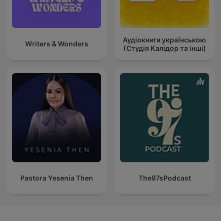
Аудіокниги українською
Writers & Wonders
(Студія Калідор та інші)
Pastora Yesenia Then
The97sPodcast