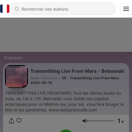
Podcasts
Transmitting Live From Mars - Bebowski
Radio Grenouille
|
38 - Transmitting Live From Mars
2026-05-15
TRANSMITTING LIVE FROM MARS Tous les 3èmes jeudis du
mois, de 12h à 13h. Bebowski vous distille ses pépites
éclectiques pour un Midimix qui, pour sûr, vous fera bouger la
tête et les gambettes. www.radiogrenouille.com
1
x
Volume