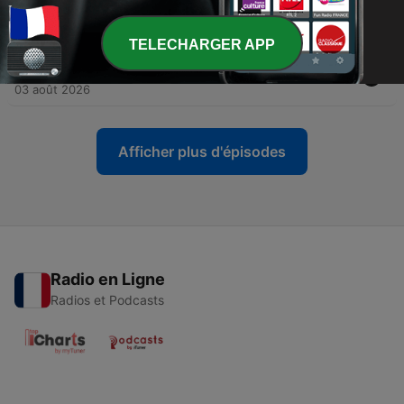
-
821
Dvar Torah du 04/08/26
04 août 2026
TELECHARGER APP
-
820
Dvar Torah du 03/08/26
03 août 2026
Afficher plus d'épisodes
Radio en Ligne
Radios et Podcasts