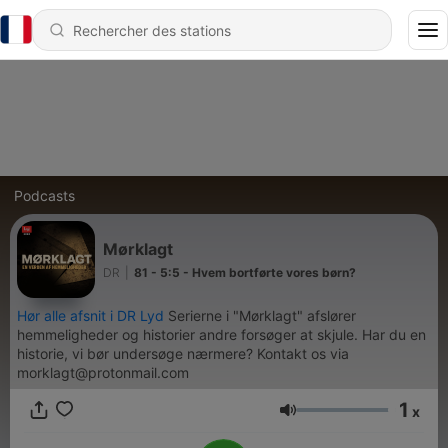
Podcasts
Mørklagt
DR
|
81 - 5:5 - Hvem bortførte vores børn?
Hør alle afsnit i DR Lyd
Serierne i "Mørklagt" afslører
hemmeligheder og historier andre forsøger at skjule. Har du en
historie, vi bør undersøge nærmere? Kontakt os via
morklagt@protonmail.com
1
x
Volume