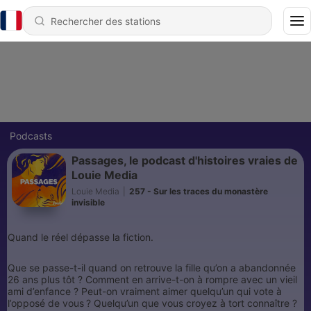
Podcasts
Passages, le podcast d'histoires vraies de
Louie Media
Louie Media
|
257 - Sur les traces du monastère
invisible
Quand le réel dépasse la fiction.
Que se passe-t-il quand on retrouve la fille qu’on a abandonnée
26 ans plus tôt ? Comment en arrive-t-on à rompre avec un vieil
ami d’enfance ? Peut-on vraiment aimer quelqu’un qui vote à
l’opposé de vous ? Quelqu’un que vous croyez à tort connaître ?