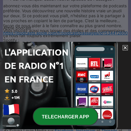
abonnez-vous dès maintenant sur votre plateforme de podcasts
préférée. Vous découvrirez une nouvelle histoire vraie un jeudi
sur deux. Si ce podcast vous plaît, n'hésitez pas à le partager à
vos proches en copiant le lien de partage. C’est la meilleure
façon de nous aider à le faire connaître au plus grand nombre.
Apple podcast :
Vous pouvez aussi nous laisser des étoiles et des commentaires,
https://podcasts.apple.com/fr/podcast/passages/id1534412600
ça nous fait toujours extrêmement plaisir.
Spotify :
https://open.spotify.com/show/5u5HcL7HaColC7ULKhA4zZ?
si=3d2ae6f835904d77
Deezer :
https://deezer.page.link/pLb6mxpiCLyyuXHr5
Amazon Music :
https://music.amazon.com/podcasts/f1cee9b8-
e9dc-458c-8e3c-387366d4f2db/passages
Et pour écouter tous nos podcasts sans publicités et avoir accès
à des avant-première, abonnez-vous à
Louie+
(2,99€ pars mois
ou 19,99€ par an)
✉️ Chez Louie Media, nous sommes en perpétuelle recherche de
nouveaux récits. Si vous souhaitez nous partager votre histoire,
TELECHARGER APP
écrivez-nous à
hello@louiemedia.com
✍️ Suivez Louie Media sur
Facebook,
Instagram
et
Threads
et