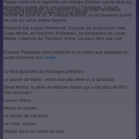
Passer votre vie à regretter une histoire d’amour qui ne s’est pas
déroulée comme dans vos souvenirs ? Passages, c’est le
Toutes les semaines, une histoire vraie qui vous raconte le
podcast d’histoires vraies de Louie Media.
monde tel qu’on le vit. À chaque épisode, un ou plusieurs points
de vue sur cette même histoire.
Présenté par Louise Hemmerlé, chargée de production chez
Louie Media, et Charlotte Pudlowski, co-fondatrice de Louie
Media, créatrice de Transfert, Entre, Ou peut-être une nuit.
Écoutez Passages sans publicité et accédez aux épisodes en
avant-première sur
Louie+.
❤️‍🔥 Nos épisodes de Passages préférés :
Le secret de Maria : notre nouvelle série en 3 épisodes
Serial Mytho, la série de Mathieu Palain qui a fait plus de 800
000 écoutes !
Loveur Voleur
Mères en cavale
Le secret de ma mère
Le coloc voyeur
Piégée dans un resort de luxe