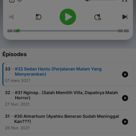
x
https://www.youtube.com/channel/UC10ypqnI-
Volume
2RWLF3emUt2COg
00:00
00:00
Épisodes
-
33
#32 Sedan Hantu (Perjalanan Malam Yang
Menyeramkan)
07 mars 2021
-
32
#31 Nginep.. (Salah Memilih Villa, Dapatnya Malah
Horror)
27 févr. 2021
-
31
#30 Almarhum (Ayahku Beneran Sudah Meninggal
Kan???)
26 févr. 2021