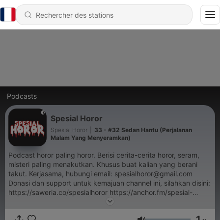
Podcasts
Spesial Horor
Spesial Horor
|
33 - #32 Sedan Hantu (Perjalanan
Malam Yang Menyeramkan)
Podcast horor paling horor. Berisi cerita-cerita horor, seram,
misteri paling menakutkan. Khusus buat kalian yang berani
takut. Kerjasama, hubungi email: spesialhoror@gmail.com
Donasi dan support untuk kemajuan channel ini, silahkan disini:
https://saweria.co/spesialhoror https://anchor.fm/spesial-
horor/support (Terima kasih semuanya, sehat dan sukses bagi
kita semua..) Subscribe juga channel youtube Spesial Horor:
1