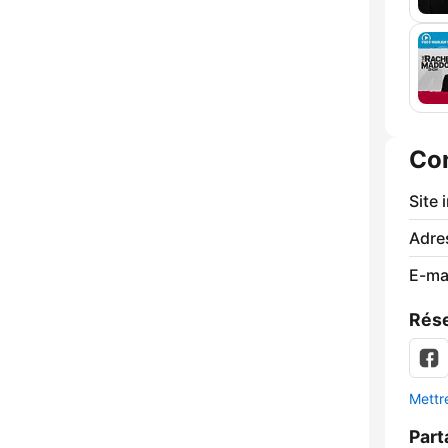
Co
Site 
Adre
E-mai
Rése
Mettre
Part