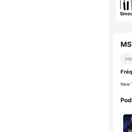
MS
Inf
Fré
New Y
Pod