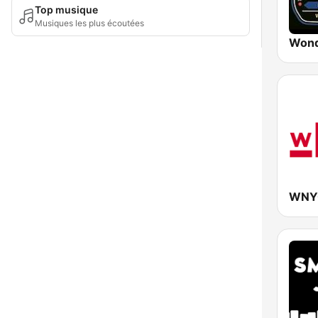
Top musique
Musiques les plus écoutées
Wond
WNYC