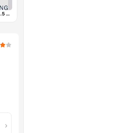
WFSX-FM 92.5 Right All Along (US Only)