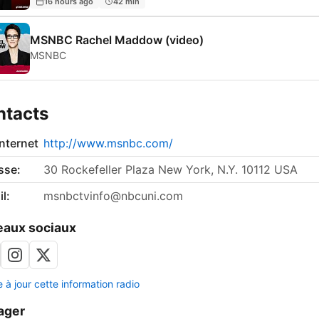
16 hours ago
42 min
MSNBC Rachel Maddow (video)
MSNBC
ntacts
internet
http://www.msnbc.com/
sse:
30 Rockefeller Plaza New York, N.Y. 10112 USA
l:
msnbctvinfo@nbcuni.com
aux sociaux
 à jour cette information radio
ager