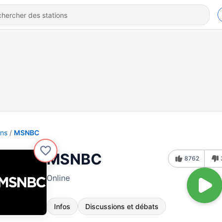
ons
MSNBC
MSNBC
8762
Online
Infos
Discussions et débats