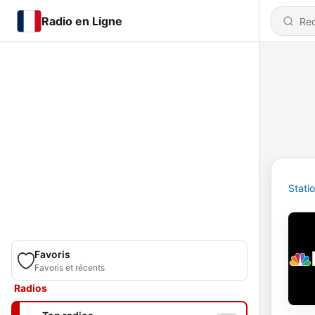
Radio en Ligne
Stati
Favoris
Favoris et récents
Radios