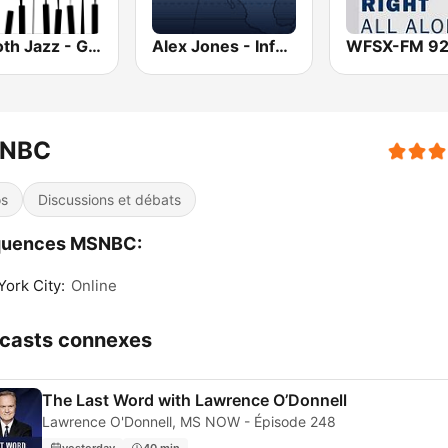
Smooth Jazz - Groov
Alex Jones - Infowars.com
NBC
os
Discussions et débats
quences MSNBC:
ork City:
Online
casts connexes
The Last Word with Lawrence O’Donnell
Lawrence O'Donnell, MS NOW - Épisode 248
yesterday
40 min