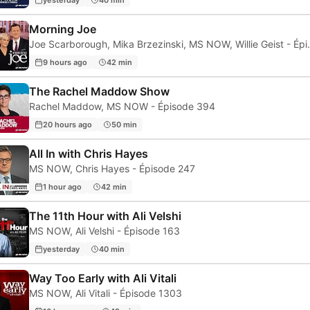
Morning Joe
Joe Scarborough, Mika B
9 hours ago
42 min
The Rachel Maddow Show
Rachel Maddow, MS NOW - Épisode 394
20 hours ago
50 min
All In with Chris Hayes
MS NOW, Chris Hayes - Épisode 247
1 hour ago
42 min
The 11th Hour with Ali Velshi
MS NOW, Ali Velshi - Épisode 163
yesterday
40 min
Way Too Early with Ali Vitali
MS NOW, Ali Vitali - Épisode 1303