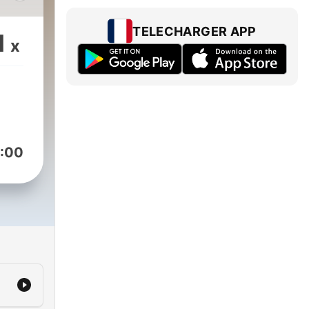
но
ята
TELECHARGER APP
1
x
о
у
 и
:00
ека
о