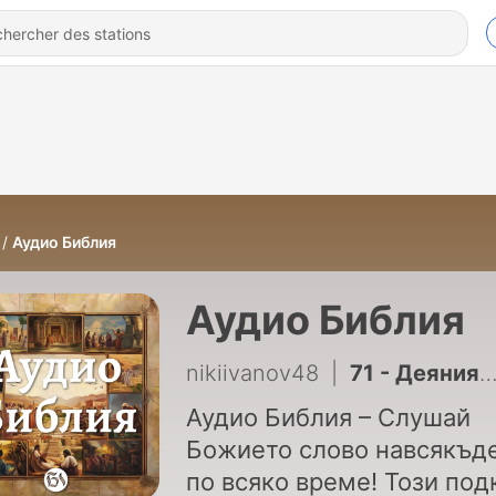
Аудио Библия
Аудио Библия
nikiivanov48
|
71 - Деяния на апостолите 28 глава
Аудио Библия – Слушай
Божието слово навсякъде
по всяко време! Този подкаст