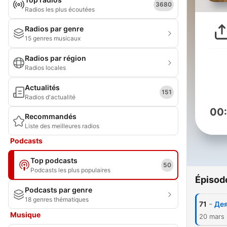
3680
Radios les plus écoutées
Radios par genre
15 genres musicaux
Radios par région
Radios locales
Actualités
151
Radios d'actualité
00
Recommandés
Liste des meilleures radios
Podcasts
Top podcasts
50
Podcasts les plus populaires
Épisod
Podcasts par genre
18 genres thématiques
-
71
Дея
Musique
20 mars