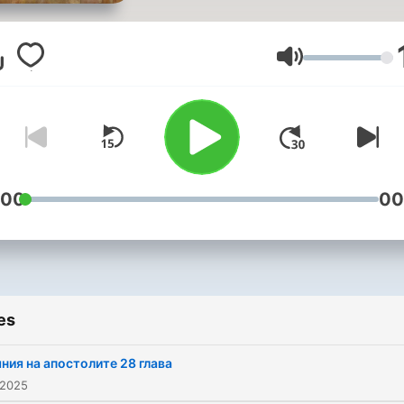
предоставя професионал
записано аудио на Библи
на български език, за да
Volume
можеш да се потопиш в
Божието послание, докат
пътуваш, работиш или си 
дома. 📖 Чуй
вдъхновяващите истории
:00
00
вечните истини, които
променят животи. 🎧
Наслади се на ясен и
изразителен прочит. 🙏 Н
es
Словото оживее в сърцет
ти! Слушай. Размишлявай.
ния на апостолите 28 глава
Израствай във вярата. 📌
 2025