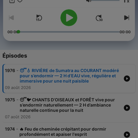
1
x
déconnecter des tensions de la journée. En intégrant notre
Volume
podcast à votre routine nocturne, vous pouvez améliorer la
qualité de votre sommeil, vous endormir plus rapidement et
vous réveiller plus reposé. Que vous cherchiez à apaiser votre
esprit ou simplement à vous détendre, ces sons naturels vous
offriront un moment de calme et de relaxation. Écoutez,
00:00
00:00
détendez-vous et passez une bonne nuit. RSSVERIFY
Épisodes
-
1976
😴💧 RIVIÈRE de Sumatra au COURANT modéré
pour s’endormir — 2 H d’EAU vive, régulière et
immersive pour une nuit paisible
09 août 2026
-
1975
😴🐦 CHANTS D’OISEAUX et FORÊT vive pour
s’endormir naturellement — 2 H d’ambiance
naturelle continue pour la nuit
07 août 2026
-
1974
🔥 Feu de cheminée crépitant pour dormir
profondément et apaiser l'esprit