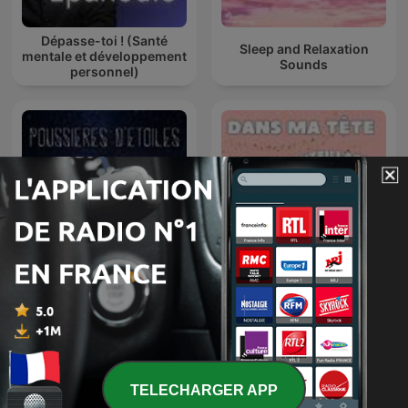
Dépasse-toi ! (Santé
Sleep and Relaxation
mentale et développement
Sounds
personnel)
Dans ma tête, y’a des
Poussières d'étoiles
embouteillages ! Bulles de
calme pour cerveaux
agités
TELECHARGER APP