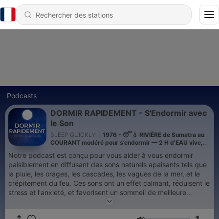
Podcasts
DORMIR RAPIDEMENT - S'Endormir avec
le Son
SLEEP QUICKLY
|
1976 - 😴💧 RIVIÈRE de Sumatra au
COURANT modéré pour s’endormir — 2 H d’EAU vive,
régulière et immersive pour une nuit paisible
Notre podcast est conçu pour vous aider à vous endormir
paisiblement en diffusant des sons naturels apaisants tels que
la pluie, les orages, les cascades, les vagues de la mer, et le
crépitement du feu. Ces sons ont un effet calmant, réduisent le
stress et l'anxiété, et favorisent un sommeil de meilleure
qualité. L'écoute régulière permet de créer une atmosphère
relaxante propice à l'endormissement, en vous aidant à