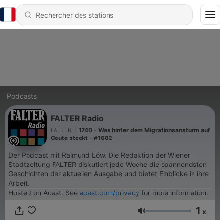
Podcasts
FALTER Radio
FALTER
|
1740 - Was hinter dem Migrationsansturm auf
Ceuta steckt - #1682
Der Podcast mit Raimund Löw. Die Redaktion der Wiener
Stadtzeitung FALTER diskutiert jede Woche die spannendsten
Geschichten der aktuellen Ausgabe und bietet Einblicke in ihre
Arbeit.
Hosted on Acast. See
acast.com/privacy
for more information.
1
x
Volume