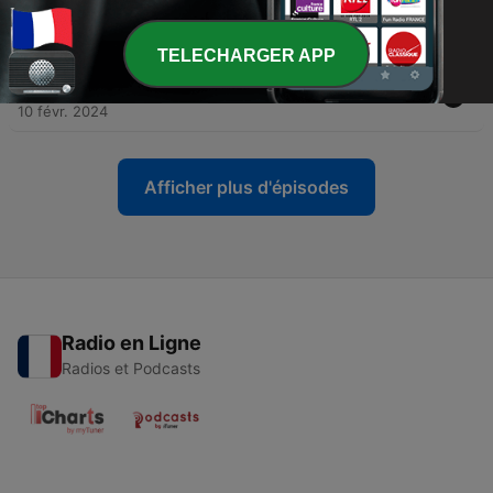
-
7
Episode 2 : La champignonnière
10 févr. 2024
TELECHARGER APP
-
6
Episode 3 : La piste des punks (partie 1)
10 févr. 2024
Afficher plus d'épisodes
Radio en Ligne
Radios et Podcasts