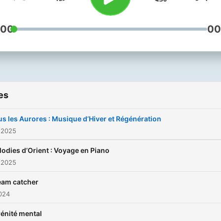
#SérénitéIntérieure
:00
00
es
s les Aurores : Musique d’Hiver et Régénération
 2025
odies d’Orient : Voyage en Piano
 2025
eam catcher
2024
énité mental