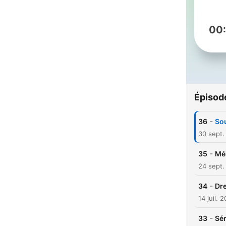
00
Épisod
-
36
Sou
30 sept.
-
35
Mél
24 sept.
-
34
Dr
14 juil. 
-
33
Sér