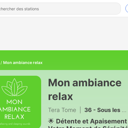
Mon ambiance relax
Mon ambiance
relax
Tera Tome
|
36 - Sous les Aurores : Musique d’Hiver et Régénération
🌟
Détente et Apaisement 