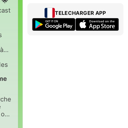
 🌟
cast
TELECHARGER APP
s
à
des
me

rche
é
 ou