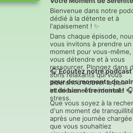
Votre Moment de Sérénité
Bienvenue dans notre pod
dédié à la détente et à
l'apaisement ! ✨
Dans chaque épisode, nou
vous invitons à prendre un
moment pour vous-même, 
vous détendre et à vous
ressourcer. Plongez dans 
🎧
Écoutez notre podcast
sons relaxants qui vous
pour des moments de cal
aideront à trouver la paix
intérieure et à réduire le
et de bien-être mental !

stress.
Que vous soyez à la reche
d'un moment de tranquillit
après une journée chargée
que vous souhaitiez